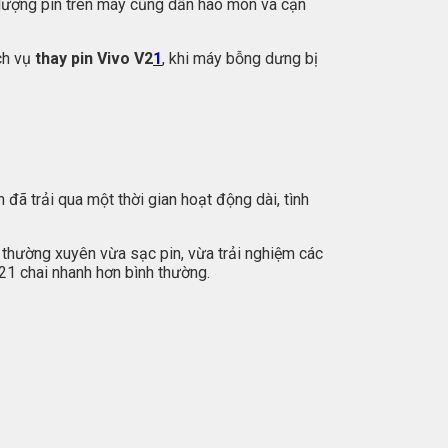
g lượng pin trên máy cũng dần hao mòn và cạn
ch vụ
thay pin Vivo V2
1
, khi máy bỗng dưng bị
 đã trải qua một thời gian hoạt động dài, tình
thường xuyên vừa sạc pin, vừa trải nghiệm các
V21 chai nhanh hơn bình thường.