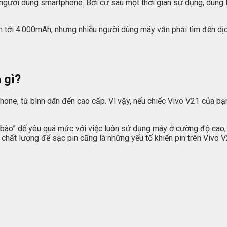
ía người dùng smartphone. Bởi cứ sau một thời gian sử dụng, dun
lên tới 4.000mAh, nhưng nhiều người dùng máy vẫn phải tìm đến dị
 gì?
hone, từ bình dân đến cao cấp. Vì vậy, nếu chiếc Vivo V21 của bạn
bào” dế yêu quá mức với việc luôn sử dụng máy ở cường độ cao; 
 chất lượng để sạc pin cũng là những yếu tố khiến pin trên Vivo 