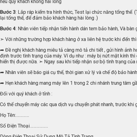
nếu quý khách không hài lòng
Bước 3
: Lắp ráp kiểm tra hình thức, Test lại chức năng tổng thể
lại tổng thể, để đảm bảo khách hàng hài lòng .)
Bước 4
: Nhân viên tiếp nhận tiến hành dán tem bảo hành, Và bàn 
➣ Với những trường hợp khách hàng ở xa liên hệ trước khi đến thì
➦ Đề nghị khách hàng miêu tả càng mô tả chi tiết , gửi hình ảnh
định trước tình trạng của máy. Ví dụ như : máy bị nứt mặt kính t
hiển thị được nữa. ➣ Ngay sau khi tiếp nhận sơ bộ tình trạng của
➦ Nhân viên sẽ báo giá cụ thể, thời gian xử lý và chế độ bảo hành,
➦ Hẹn khách hàng mang máy lên 1 trong 2 chi nhánh trung tâm gần
Đối với quý khách ở tỉnh :
Có thể chuyển máy các qua dịch vụ chuyển phát nhanh, trước khi g
Họ Tên:………….
Số Điện Thoại………………
Dòng Điện Thoại Sử Dụng Mô Tả Tình Trạng…………………………………