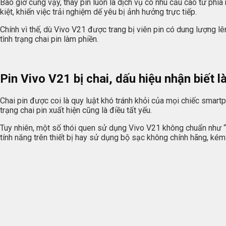
Bao giờ cũng vậy, thay pin luôn là dịch vụ có nhu cầu cao từ ph
kiệt, khiến việc trải nghiệm dế yêu bị ảnh hưởng trực tiếp.
Chính vì thế, dù Vivo V21 được trang bị viên pin có dung lượng 
tình trạng chai pin làm phiền.
Pin Vivo V21 bị chai, dấu hiệu nhận biết là
Chai pin được coi là quy luật khó tránh khỏi của mọi chiếc smartp
trạng chai pin xuất hiện cũng là điều tất yếu.
Tuy nhiên, một số thói quen sử dụng Vivo V21 không chuẩn như “
tính năng trên thiết bị hay sử dụng bộ sạc không chính hãng, kém