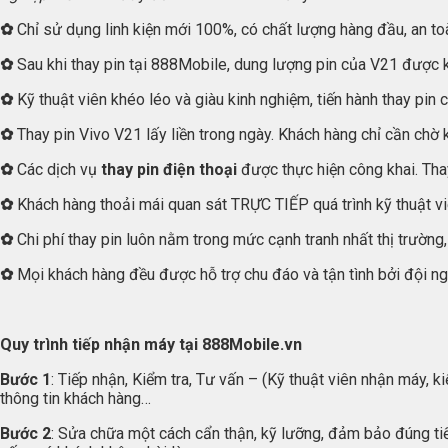
✿
Chỉ sử dụng linh kiện mới 100%, có chất lượng hàng đầu, an toà
✿
Sau khi thay pin tại 888Mobile, dung lượng pin của V21 được 
✿
Kỹ thuật viên khéo léo và giàu kinh nghiệm, tiến hành thay pin 
✿
Thay pin Vivo V21 lấy liền trong ngày. Khách hàng chỉ cần chờ
✿
Các dịch vụ
thay pin điện thoại
được thực hiện công khai. Tha
✿
Khách hàng thoải mái quan sát TRỰC TIẾP quá trình kỹ thuật viê
✿
Chi phí thay pin luôn nằm trong mức cạnh tranh nhất thị trường
✿
Mọi khách hàng đều được hỗ trợ chu đáo và tận tình bởi đội ngũ
Quy trình tiếp nhận máy tại
888Mobile.vn
Bước 1
: Tiếp nhận, Kiểm tra, Tư vấn – (Kỹ thuật viên nhận máy, k
thông tin khách hàng…
Bước 2
: Sửa chữa một cách cẩn thận, kỹ lưỡng, đảm bảo đúng ti