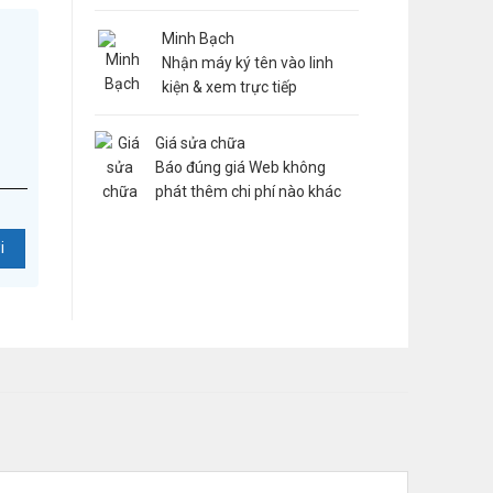
Minh Bạch
Nhận máy ký tên vào linh
kiện & xem trực tiếp
Giá sửa chữa
Báo đúng giá Web không
phát thêm chi phí nào khác