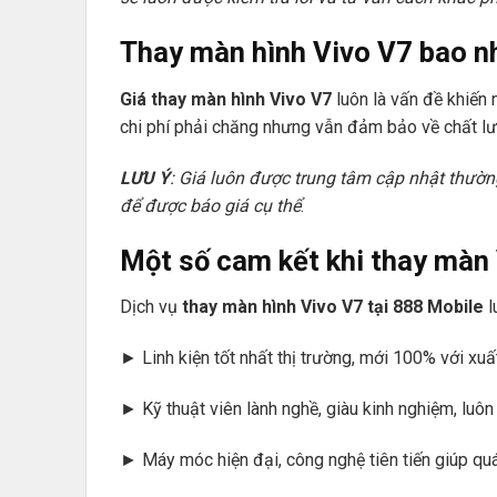
Thay màn hình Vivo V7 bao nh
Giá thay màn hình Vivo V7
luôn là vấn đề khiến 
chi phí phải chăng nhưng vẫn đảm bảo về chất lượ
LƯU Ý
: Giá luôn được trung tâm cập nhật thường
để được báo giá cụ thể
.
Một số cam kết khi thay màn 
Dịch vụ
thay màn hình Vivo V7 tại 888 Mobile
l
► Linh kiện tốt nhất thị trường, mới 100% với xuất
► Kỹ thuật viên lành nghề, giàu kinh nghiệm, luôn
► Máy móc hiện đại, công nghệ tiên tiến giúp quá 