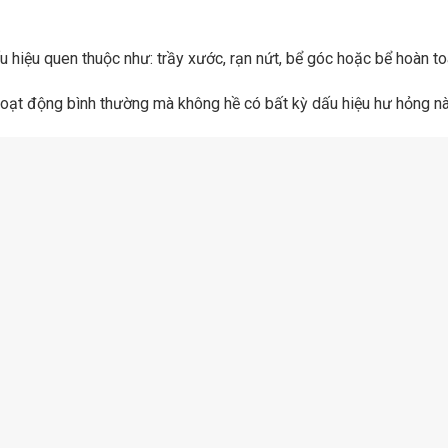
u hiệu quen thuộc như: trầy xước, rạn nứt, bể góc hoặc bể hoàn to
oạt động bình thường mà không hề có bất kỳ dấu hiệu hư hỏng nà