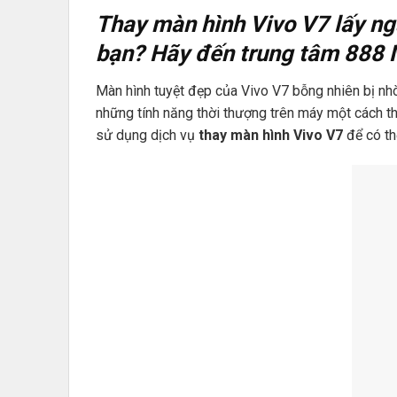
Thay màn hình Vivo V7 lấy ng
bạn? Hãy đến trung tâm 888 M
Màn hình tuyệt đẹp của Vivo V7 bỗng nhiên bị nh
những tính năng thời thượng trên máy một cách tho
sử dụng dịch vụ
thay màn hình Vivo V7
để có th