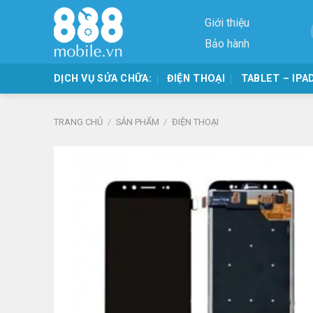
Skip
Giới thiệu
to
content
Bảo hành
DỊCH VỤ SỬA CHỮA:
ĐIỆN THOẠI
TABLET – IPA
TRANG CHỦ
/
SẢN PHẨM
/
ĐIỆN THOẠI