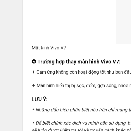
Mặt kính Vivo V7
✪ Trường hợp thay màn hình Vivo V7:
✦ Cảm ứng không còn hoạt động tốt như ban đầu. 
✦ Màn hình hiển thị bị sọc, đốm, gợn sóng, nhòe 
LƯU Ý:
+ Những dấu hiệu phân biệt nêu trên chỉ mang t
+ Để biết chính xác dịch vụ mình cần sử dụng, b
sẽ luôn được kiểm tra lỗi và tư vấn cách khắc p