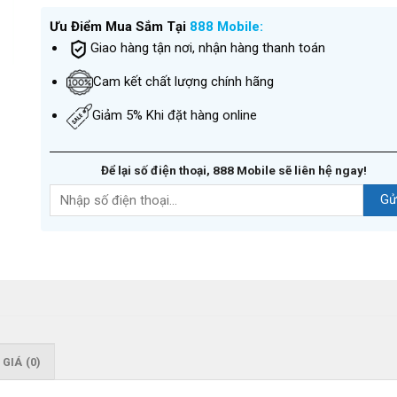
Ưu Điểm Mua Sắm Tại
888 Mobile:
Giao hàng tận nơi, nhận hàng thanh toán
Cam kết chất lượng chính hãng
Giảm 5% Khi đặt hàng online
Để lại số điện thoại, 888 Mobile sẽ liên hệ ngay!
GIÁ (0)