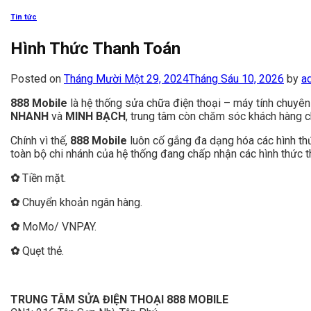
Tin tức
Hình Thức Thanh Toán
Posted on
Tháng Mười Một 29, 2024
Tháng Sáu 10, 2026
by
a
888 Mobile
là hệ thống sửa chữa điện thoại – máy tính chuyên
NHANH
và
MINH BẠCH
, trung tâm còn chăm sóc khách hàng c
Chính vì thế,
888 Mobile
luôn cố gắng đa dạng hóa các hình thức
toàn bộ chi nhánh của hệ thống đang chấp nhận các hình thức t
✿
Tiền mặt.
✿
Chuyển khoản ngân hàng.
✿
MoMo/ VNPAY.
✿
Quẹt thẻ.
TRUNG TÂM SỬA ĐIỆN THOẠI 888 MOBILE