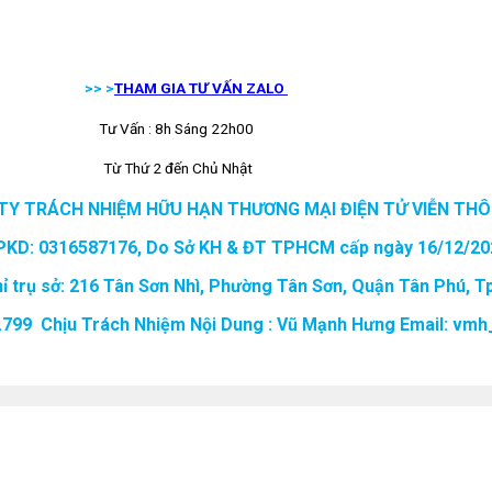
>> >
THAM GIA TƯ VẤN ZALO
Tư Vấn : 8h Sáng 22h00
Từ Thứ 2 đến Chủ Nhật
TY TRÁCH NHIỆM HỮU HẠN THƯƠNG MẠI ĐIỆN TỬ VIỄN THÔ
PKD: 0316587176, Do Sở KH & ĐT TPHCM cấp ngày 16/12/20
hỉ trụ sở: 216 Tân Sơn Nhì, Phường Tân Sơn, Quận Tân Phú, 
99.799 Chịu Trách Nhiệm Nội Dung : Vũ Mạnh Hưng Email: v