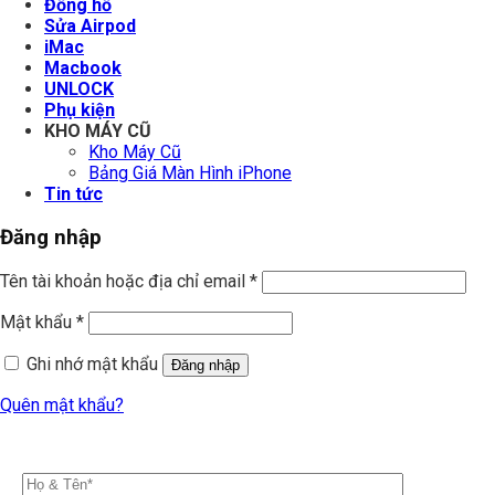
Đồng hồ
Sửa Airpod
iMac
Macbook
UNLOCK
Phụ kiện
KHO MÁY CŨ
Kho Máy Cũ
Bảng Giá Màn Hình iPhone
Tin tức
Đăng nhập
Tên tài khoản hoặc địa chỉ email
*
Mật khẩu
*
Ghi nhớ mật khẩu
Đăng nhập
Quên mật khẩu?