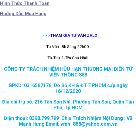
Hình Thức Thanh Toán
Hướng Dẫn Mua Hàng
>> >
THAM GIA TƯ VẤN ZALO
Tư Vấn : 8h Sáng 22h00
Từ Thứ 2 đến Chủ Nhật
CÔNG TY TRÁCH NHIỆM HỮU HẠN THƯƠNG MẠI ĐIỆN TỬ
VIỄN THÔNG 888
GPKD: 0316587176, Do Sở KH & ĐT TPHCM cấp ngày
16/12/2020
Địa chỉ trụ sở: 216 Tân Sơn Nhì, Phường Tân Sơn, Quận Tân
Phú, Tp.HCM
Điện thoại: 0398.799.799 Chịu Trách Nhiệm Nội Dung : Vũ
Mạnh Hưng Email: vmh_888@yahoo.com.vn