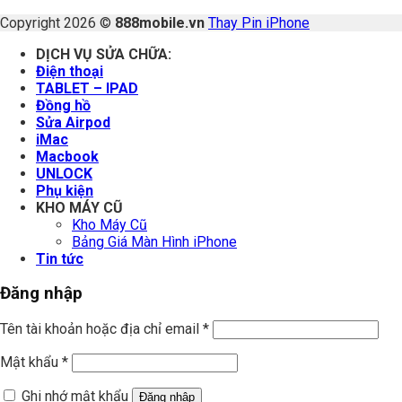
Copyright 2026 ©
888mobile.vn
Thay Pin iPhone
DỊCH VỤ SỬA CHỮA:
Điện thoại
TABLET – IPAD
Đồng hồ
Sửa Airpod
iMac
Macbook
UNLOCK
Phụ kiện
KHO MÁY CŨ
Kho Máy Cũ
Bảng Giá Màn Hình iPhone
Tin tức
Đăng nhập
Tên tài khoản hoặc địa chỉ email
*
Mật khẩu
*
Ghi nhớ mật khẩu
Đăng nhập