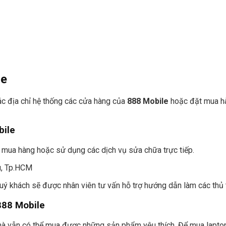
le
ác địa chỉ hệ thống các cửa hàng của
888 Mobile
hoặc đặt mua hà
ile
mua hàng hoặc sử dụng các dịch vụ sửa chữa trực tiếp.
ú, Tp.HCM
quý khách sẽ được nhân viên tư vấn hỗ trợ hướng dẫn làm các thủ 
88 Mobile
mà vẫn có thể mua được những sản phẩm yêu thích. Để mua laptop,