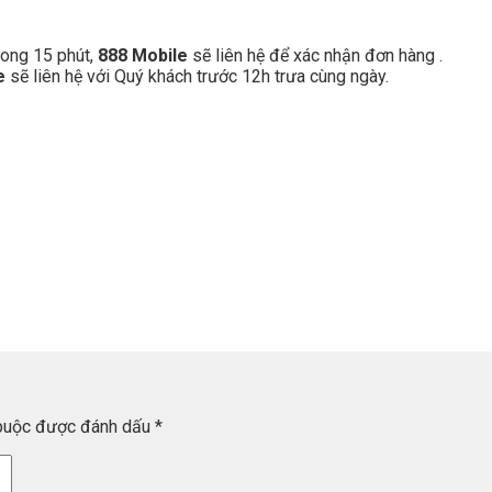
rong 15 phút,
888 Mobile
sẽ liên hệ để xác nhận đơn hàng .
e
sẽ liên hệ với Quý khách trước 12h trưa cùng ngày.
 buộc được đánh dấu
*