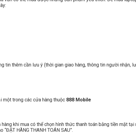
ây:
 tin thêm cần lưu ý (thời gian giao hàng, thông tin người nhận, l
ại một trong các cửa hàng thuộc
888 Mobile
hàng khi mua có thể chọn hình thức thanh toán bằng tiền mặt tại
ọn vào “ĐẶT HÀNG THANH TOÁN SAU”.