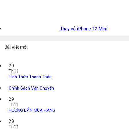
Thay vỏ iPhone 12 Mini
Bài viết mới
29
Th11
Hình Thức Thanh Toán
Chính Sách Vận Chuyển
29
Th11
HƯỚNG DẪN MUA HÀNG
29
Th11