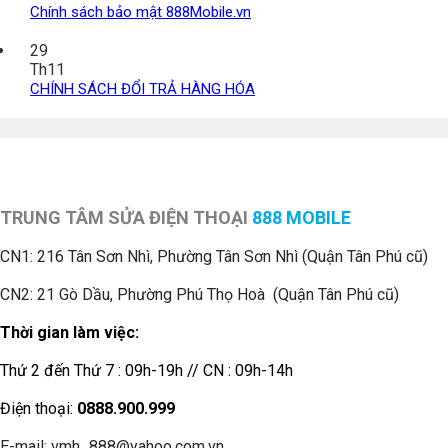
Chính sách bảo mật 888Mobile.vn
29
Th11
CHÍNH SÁCH ĐỔI TRẢ HÀNG HÓA
TRUNG TÂM SỬA ĐIỆN THOẠI
888 MOBILE
CN1:
216 Tân Sơn Nhì, Phường Tân Sơn Nhì (Quận Tân Phú cũ)
CN2: 21 Gò Dầu, Phường Phú Thọ Hoà (Quận Tân Phú cũ)
Thời gian làm việc:
Thứ 2 đến Thứ 7 : 09h-19h // CN : 09h-14h
Điện thoại:
0888.900.999
E-mail: vmh_888@yahoo.com.vn