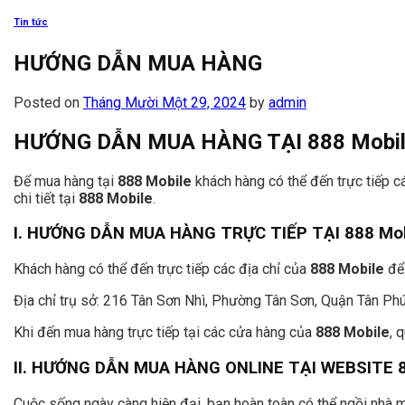
Tin tức
HƯỚNG DẪN MUA HÀNG
Posted on
Tháng Mười Một 29, 2024
by
admin
HƯỚNG DẪN MUA HÀNG TẠI 888 Mobi
Để mua hàng tại
888 Mobile
khách hàng có thể đến trực tiếp c
chi tiết tại
888 Mobile
.
I. HƯỚNG DẪN MUA HÀNG TRỰC TIẾP TẠI 888 Mob
Khách hàng có thể đến trực tiếp các địa chỉ của
888 Mobile
để 
Địa chỉ trụ sở: 216 Tân Sơn Nhì, Phường Tân Sơn, Quận Tân Ph
Khi đến mua hàng trực tiếp tại các cửa hàng của
888 Mobile
, 
II. HƯỚNG DẪN MUA HÀNG ONLINE TẠI WEBSITE 8
Cuộc sống ngày càng hiện đại, bạn hoàn toàn có thể ngồi nhà 