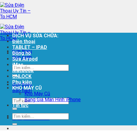
Skip
to
content
DỊCH VỤ SỬA CHỮA:
Điện thoại
TABLET – IPAD
Giới thiệu
Đồng hồ
Bảo hành
Sửa Airpod
iMac
Tìm
Macbook
kiếm:
UNLOCK
Phụ kiện
Giới thiệu
KHO MÁY CŨ
Bảo hành
Kho Máy Cũ
Bảng Giá Màn Hình iPhone
Tìm
Tin tức
kiếm:
Tìm
Đặt lịch sửa chữa
kiếm: