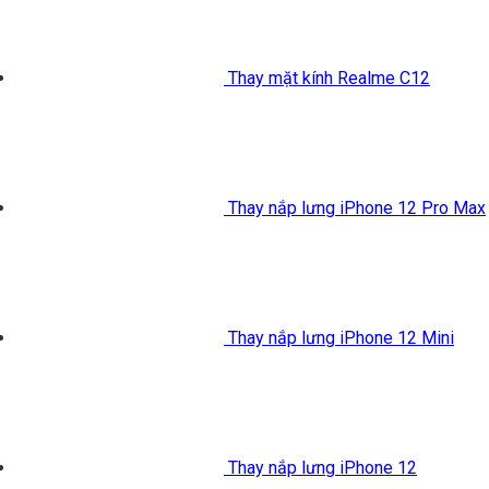
Thay mặt kính Realme C12
Thay nắp lưng iPhone 12 Pro Max
Thay nắp lưng iPhone 12 Mini
Thay nắp lưng iPhone 12