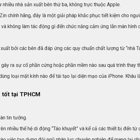
 nhiều nhà sản xuất bên thứ ba, không trực thuộc Apple.
h Zin chính hãng, đây là một giải pháp khắc phục tiết kiệm cho ngư
h và không làm tác động gì đến chức năng cảm ứng lẫn màn hình củ
uất bởi các bên đã đáp ứng các quy chuẩn chất lượng từ “nhà Táo”
ây ra sự cố phần cứng hoặc phần mềm nào sau quá trình thay t
 dùng loại mặt kính nào để tái tạo lại diện mạo của iPhone. Khâu l
á tốt tại TPHCM
àn tin tưởng.
n nhiều thế hệ di động “Táo khuyết” và kể cả các thiết bị đến từ 
ào việc tạo dựng đội ngũ nhân lực chuyên nghiệp để mang lại chất