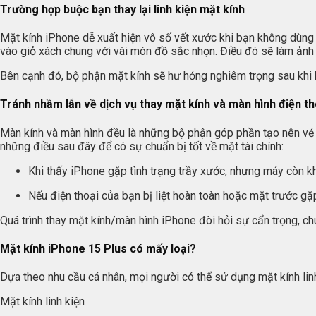
Trường hợp buộc bạn thay lại linh kiện mặt kính
Mặt kính iPhone dễ xuất hiện vô số vết xước khi bạn không dùng
vào giỏ xách chung với vài món đồ sắc nhọn. Điều đó sẽ làm ản
Bên cạnh đó, bộ phận mặt kính sẽ hư hỏng nghiêm trọng sau khi bạn
Tránh nhầm lẫn về dịch vụ thay mặt kính và màn hình điện th
Màn kính và màn hình đều là những bộ phận góp phần tạo nên vẻ n
những điều sau đây để có sự chuẩn bị tốt về mặt tài chính:
Khi thấy iPhone gặp tình trạng trầy xước, nhưng máy còn k
Nếu điện thoại của bạn bị liệt hoàn toàn hoặc mặt trước gặ
Quá trình thay mặt kính/màn hình iPhone đòi hỏi sự cẩn trọng, chuẩ
Mặt kính iPhone 15 Plus có mấy loại?
Dựa theo nhu cầu cá nhân, mọi người có thể sử dụng mặt kính lin
Mặt kính linh kiện