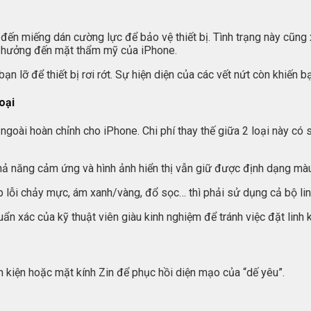
 đến miếng dán cường lực để bảo vệ thiết bị. Tình trạng này cũn
h hưởng đến mặt thẩm mỹ của iPhone.
 lỡ để thiết bị rơi rớt. Sự hiện diện của các vết nứt còn khiến bạ
oại
goài hoàn chỉnh cho iPhone. Chi phí thay thế giữa 2 loại này có 
hả năng cảm ứng và hình ảnh hiển thị vẫn giữ được định dạng màu 
p lỗi chảy mực, ám xanh/vàng, đổ sọc… thì phải sử dụng cả bộ lin
n xác của kỹ thuật viên giàu kinh nghiệm để tránh việc đặt linh kiệ
h kiện hoặc mặt kính Zin để phục hồi diện mạo của “dế yêu”.