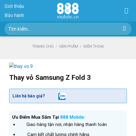
Skip
Giới thiệu
to
Bảo hành
content
Tìm
kiếm:
TRANG CHỦ
/
SẢN PHẨM
/
ĐIỆN THOẠI
Thay vỏ Samsung Z Fold 3
Liên hệ báo giá?
Ưu Điểm Mua Sắm Tại
888 Mobile:
Giao hàng tận nơi, nhận hàng thanh toán
Cam kết chất lượng chính hãng