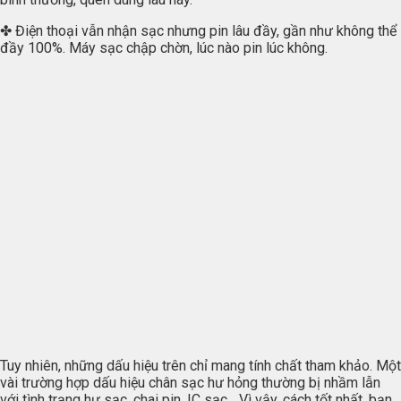
✤ Điện thoại vẫn nhận sạc nhưng pin lâu đầy, gần như không thể
đầy 100%. Máy sạc chập chờn, lúc nào pin lúc không.
Tuy nhiên, những dấu hiệu trên chỉ mang tính chất tham khảo. Một
vài trường hợp dấu hiệu chân sạc hư hỏng thường bị nhầm lẫn
với tình trạng hư sạc, chai pin, IC sạc,…Vì vậy, cách tốt nhất, bạn