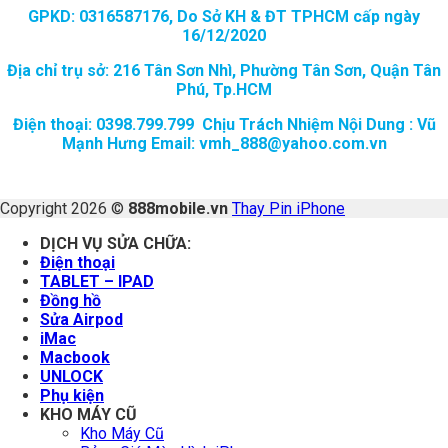
GPKD: 0316587176, Do Sở KH & ĐT TPHCM cấp ngày
16/12/2020
Địa chỉ trụ sở: 216 Tân Sơn Nhì, Phường Tân Sơn, Quận Tân
Phú, Tp.HCM
Điện thoại: 0398.799.799 Chịu Trách Nhiệm Nội Dung : Vũ
Mạnh Hưng Email: vmh_888@yahoo.com.vn
Copyright 2026 ©
888mobile.vn
Thay Pin iPhone
DỊCH VỤ SỬA CHỮA:
Điện thoại
TABLET – IPAD
Đồng hồ
Sửa Airpod
iMac
Macbook
UNLOCK
Phụ kiện
KHO MÁY CŨ
Kho Máy Cũ