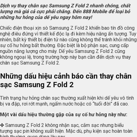
Dịch vụ thay chân sạc Samsung Z Fold 2 nhanh chóng, chất
lượng mà giá cả cực phải chăng. Đến 888 Mobile để loại bỏ
những hư hỏng của dế yêu ngay hôm nay!
Chiếc điện thoại xịn sò Samsung Z Fold 2 khiến bao tín đồ công
nghệ điêu đứng vì thiết kế độc lạ đi kèm hiệu năng ấn tượng. Tuy
nhiên, bất kỳ thiết bị điện tử nào cũng không thể tránh khỏi những
sự cố hư hỏng bất thường. Đặc biệt là bộ phận sạc, cung cấp
nguồn năng lượng cho máy. Dế yêu Samsung Z Fold 2 cũng
không ngoại lệ, trong trường hợp này bạn cần đến dịch vụ thay
chân sạc Samsung Z Fold 2.
Những dấu hiệu cảnh báo cần thay chân
sạc Samsung Z Fold 2
Tình trạng hư hỏng chân sạc thường xuất hiện khi dế yêu vô tình
bị va đập, rơi rớt mạnh, ngấm nước hoặc có “tuổi đời” đã cao.
Một vài dấu hiệu thường gặp của sự cố hư hỏng này như:
✤ Samsung Z Fold 2 không nhận sạc, cắm sạc nhưng biểu
tượng sạc pin không xuất hiện. Mặc dù, phụ kiện sạc hoàn toàn
bình thường, quen dùng lâu nay.