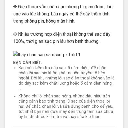
✤ Điện thoại vẫn nhận sạc nhưng bị gián đoạn, lúc
sạc vào lúc không. Lâu ngày có thể gây thêm tình
trạng phồng pin, hỏng màn hình.
✤ Nhiều trường hợp điện thoại không thể sạc đầy
100%, thời gian sạc pin lâu hơn bình thường.
BẠN CẦN BIẾT:
Bạn nên kiểm tra cáp sạc, ổ cắm điện,..để chắc
chắn lỗi sạc pin không bắt nguồn từ yếu tố bên
ngoài. Đôi khi, những lỗi sạc điện thoại không vào là
do dây sạc kém chất lượng hoặc ổ cắm điện hỏng,
…
Không chỉ lỗi chân sạc hỏng, những dấu hiệu trên
cũng cảnh báo tình trạng IC sạc của điện thoại bị
hư. Để chắc chắn lỗi và sửa đúng bệnh cho dế yêu,
tốt nhất bạn nên đưa máy đến trung tâm sửa chữa
uy tín để được kiểm tra và thay sửa kịp thời.