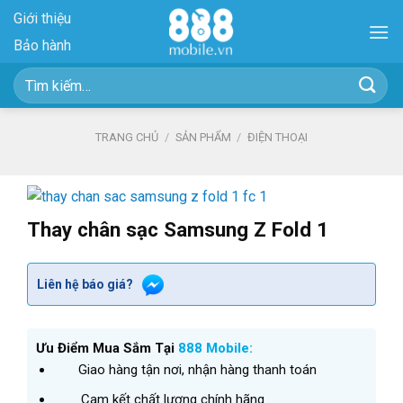
Skip
Giới thiệu
to
Bảo hành
content
Tìm
kiếm:
TRANG CHỦ
/
SẢN PHẨM
/
ĐIỆN THOẠI
Thay chân sạc Samsung Z Fold 1
Liên hệ báo giá?
Ưu Điểm Mua Sắm Tại
888 Mobile:
Giao hàng tận nơi, nhận hàng thanh toán
Cam kết chất lượng chính hãng