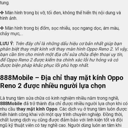
tung.
✤ Màn hình trong bị vỡ, tối đen, không thể hiển thị nội dung và
hình ảnh.
✤ Màn hình trong bị đốm, sọc nhiễu, sọc ngang dọc, ám màu,
chảy mực,…
LƯU Ý:
Trên đây chỉ là những dấu hiệu cơ bản nhất giúp bạn
phân biệt thay mặt kính với thay màn hình Oppo Reno 2. Vì vậy,
bạn cần tìm cho mình một địa chỉ sửa chữa điện thoại uy tín,
để Oppo Reno 2 được kiểm tra chính xác lỗi hư hỏng và có
được biện pháp khắc phục lỗi phù hợp nhất.
888Mobile
– Địa chỉ thay mặt kính Oppo
Reno 2 được nhiều người lựa chọn
Là trung tâm sửa chữa có kinh nghiệm nhiều năm trong nghề,
888Mobile
đã trở thành địa chỉ được nhiều người lựa chọn khi có
nhu cầu
thay mặt kính Oppo
. Các dịch vụ ở trung tâm luôn được
tiến hành công khai với một quy trình chuyên nghiệp. Đồng thời,
chất lượng dịch vụ cũng được đảm bảo với linh kiện tốt và đội
ngũ kỹ thuật viên có tay nghề cao. Người dùng luôn an tâm khi