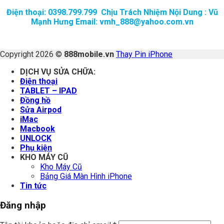
Điện thoại: 0398.799.799 Chịu Trách Nhiệm Nội Dung : Vũ
Mạnh Hưng Email: vmh_888@yahoo.com.vn
Copyright 2026 ©
888mobile.vn
Thay Pin iPhone
DỊCH VỤ SỬA CHỮA:
Điện thoại
TABLET – IPAD
Đồng hồ
Sửa Airpod
iMac
Macbook
UNLOCK
Phụ kiện
KHO MÁY CŨ
Kho Máy Cũ
Bảng Giá Màn Hình iPhone
Tin tức
Đăng nhập