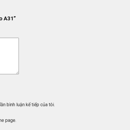
po A31”
ần bình luận kế tiếp của tôi.
he page.