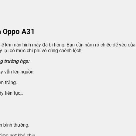
nh Oppo A31
 thế khi màn hình máy đã bị hỏng. Bạn cần nắm rõ chiếc dế yêu của
 lại có mức chi phí vô cùng chênh lệch.
g trường hợp:
áy vẫn lên nguồn.
 trắng,..
 liên tục,..
n bình thường.
ờng nứt khó chịu.