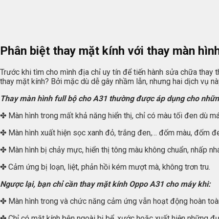
Phân biệt thay mặt kính với thay màn hì
Trước khi tìm cho mình địa chỉ uy tín để tiến hành sửa chữa thay
thay mặt kính? Bởi mặc dù dễ gây nhầm lẫn, nhưng hai dịch vụ này
Thay màn hình full bộ cho A31 thường được áp dụng cho nhữn
✤ Màn hình trong mất khả năng hiển thị, chỉ có màu tối đen dù m
✤ Màn hình xuất hiện sọc xanh đỏ, trắng đen,… đốm màu, đốm đen
✤ Màn hình bị chảy mực, hiển thị tông màu không chuẩn, nhấp nháy
✤ Cảm ứng bị loạn, liệt, phản hồi kém mượt mà, không trơn tru.
Ngược lại, bạn chỉ cần thay mặt kính Oppo A31 cho máy khi:
✤ Màn hình trong và chức năng cảm ứng vẫn hoạt động hoàn toà
✤ Chỉ có mặt kính bên ngoài bị bể, xước hoặc xuất hiện những đư