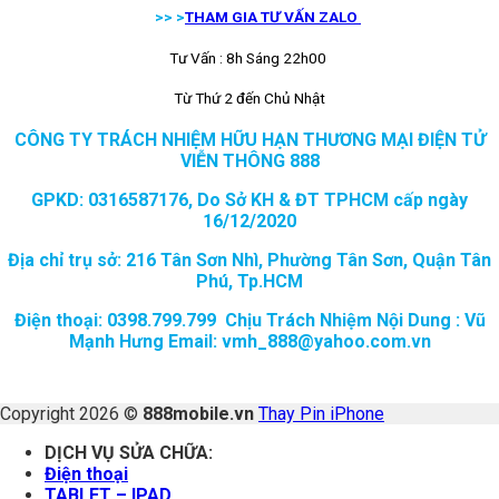
>> >
THAM GIA TƯ VẤN ZALO
Tư Vấn : 8h Sáng 22h00
Từ Thứ 2 đến Chủ Nhật
CÔNG TY TRÁCH NHIỆM HỮU HẠN THƯƠNG MẠI ĐIỆN TỬ
VIỄN THÔNG 888
GPKD: 0316587176, Do Sở KH & ĐT TPHCM cấp ngày
16/12/2020
Địa chỉ trụ sở: 216 Tân Sơn Nhì, Phường Tân Sơn, Quận Tân
Phú, Tp.HCM
Điện thoại: 0398.799.799 Chịu Trách Nhiệm Nội Dung : Vũ
Mạnh Hưng Email: vmh_888@yahoo.com.vn
Copyright 2026 ©
888mobile.vn
Thay Pin iPhone
DỊCH VỤ SỬA CHỮA:
Điện thoại
TABLET – IPAD