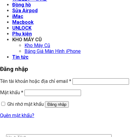
Đồng hồ
Sửa Airpod
iMac
Macbook
UNLOCK
Phụ kiện
KHO MÁY CŨ
Kho Máy Cũ
Bảng Giá Màn Hình iPhone
Tin tức
Đăng nhập
Tên tài khoản hoặc địa chỉ email
*
Mật khẩu
*
Ghi nhớ mật khẩu
Đăng nhập
Quên mật khẩu?