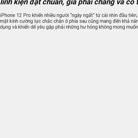
linh kiện đạt chuẩn, giá phải chăng và có t
iPhone 12 Pro khiến nhiều người “ngây ngất” từ cái nhìn đầu tiên,
mặt kính cường lực chắc chắn ở phía sau cũng mang đến khả năng b
dụng và khiến dế yêu gặp phải những hư hỏng không mong muốn 