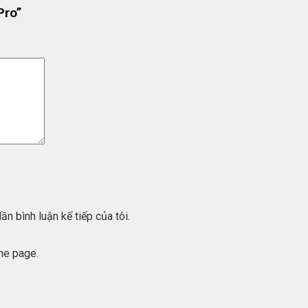
Pro”
ần bình luận kế tiếp của tôi.
he page.