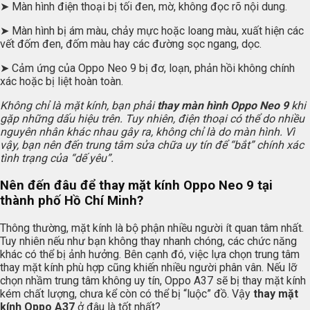
➤ Màn hình điện thoại bị tối đen, mờ, không đọc rõ nội dung.
➤ Màn hình bị ám màu, chảy mực hoặc loang màu, xuất hiện các
vết đốm đen, đốm màu hay các đường sọc ngang, dọc.
➤ Cảm ứng của Oppo Neo 9 bị đơ, loạn, phản hồi không chính
xác hoặc bị liệt hoàn toàn.
Không chỉ là mặt kính, bạn phải
thay màn hình Oppo Neo 9
khi
gặp những dấu hiệu trên. Tuy nhiên, điện thoại có thể do nhiều
nguyên nhân khác nhau gây ra, không chỉ là do màn hình. Vì
vậy, bạn nên đến trung tâm sửa chữa uy tín để “bắt” chính xác
tình trạng của “dế yêu”.
Nên đến đâu để thay mặt kính Oppo Neo 9 tại
thành phố Hồ Chí Minh?
Thông thường, mặt kính là bộ phận nhiều người ít quan tâm nhất.
Tuy nhiên nếu như bạn không thay nhanh chóng, các chức năng
khác có thể bị ảnh hưởng. Bên cạnh đó, việc lựa chọn trung tâm
thay mặt kính phù hợp cũng khiến nhiều người phân vân. Nếu lỡ
chọn nhầm trung tâm không uy tín, Oppo A37 sẽ bị thay mặt kính
kém chất lượng, chưa kể còn có thể bị “luộc” đồ. Vậy
thay mặt
kính Oppo A37
ở đâu là tốt nhất?