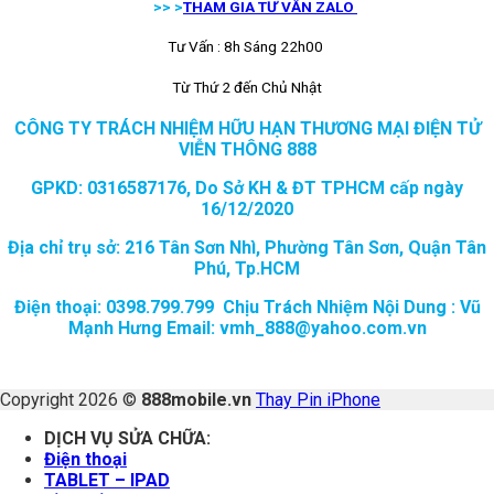
>> >
THAM GIA TƯ VẤN ZALO
Tư Vấn : 8h Sáng 22h00
Từ Thứ 2 đến Chủ Nhật
CÔNG TY TRÁCH NHIỆM HỮU HẠN THƯƠNG MẠI ĐIỆN TỬ
VIỄN THÔNG 888
GPKD: 0316587176, Do Sở KH & ĐT TPHCM cấp ngày
16/12/2020
Địa chỉ trụ sở: 216 Tân Sơn Nhì, Phường Tân Sơn, Quận Tân
Phú, Tp.HCM
Điện thoại: 0398.799.799 Chịu Trách Nhiệm Nội Dung : Vũ
Mạnh Hưng Email: vmh_888@yahoo.com.vn
Copyright 2026 ©
888mobile.vn
Thay Pin iPhone
DỊCH VỤ SỬA CHỮA:
Điện thoại
TABLET – IPAD