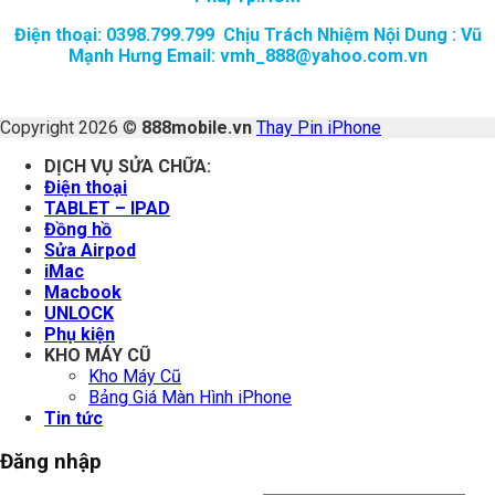
Điện thoại: 0398.799.799 Chịu Trách Nhiệm Nội Dung : Vũ
Mạnh Hưng Email: vmh_888@yahoo.com.vn
Copyright 2026 ©
888mobile.vn
Thay Pin iPhone
DỊCH VỤ SỬA CHỮA:
Điện thoại
TABLET – IPAD
Đồng hồ
Sửa Airpod
iMac
Macbook
UNLOCK
Phụ kiện
KHO MÁY CŨ
Kho Máy Cũ
Bảng Giá Màn Hình iPhone
Tin tức
Đăng nhập