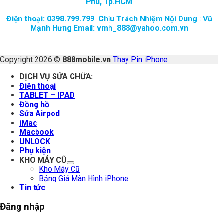
Phú, Tp.HCM
Điện thoại: 0398.799.799 Chịu Trách Nhiệm Nội Dung : Vũ
Mạnh Hưng Email: vmh_888@yahoo.com.vn
Copyright 2026 ©
888mobile.vn
Thay Pin iPhone
DỊCH VỤ SỬA CHỮA:
Điện thoại
TABLET – IPAD
Đồng hồ
Sửa Airpod
iMac
Macbook
UNLOCK
Phụ kiện
KHO MÁY CŨ
Kho Máy Cũ
Bảng Giá Màn Hình iPhone
Tin tức
Đăng nhập