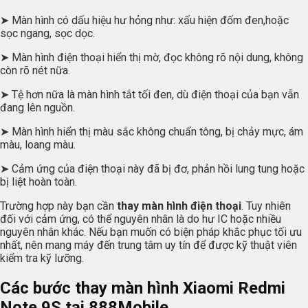
➤ Màn hình có dấu hiệu hư hỏng như: xấu hiện đốm đen,hoặc
sọc ngang, sọc dọc.
➤ Màn hình điện thoại hiển thị mờ, đọc không rõ nội dung, không
còn rõ nét nữa.
➤ Tệ hơn nữa là màn hình tắt tối đen, dù điện thoại của bạn vẫn
đang lên nguồn.
➤ Màn hình hiển thị màu sắc không chuẩn tông, bị chảy mực, ám
màu, loang màu.
➤ Cảm ứng của điện thoại này đã bị đơ, phản hồi lung tung hoặc
bị liệt hoàn toàn.
Trường hợp này bạn cần
thay màn hình điện thoại
. Tuy nhiên
đối với cảm ứng, có thể nguyên nhân là do hư IC hoặc nhiều
nguyên nhân khác. Nếu bạn muốn có biện pháp khắc phục tối ưu
nhất, nên mang máy đến trung tâm uy tín để được kỹ thuật viên
kiểm tra kỹ lưỡng.
Các bước thay màn hình Xiaomi Redmi
Note 9S tại 888Mobile