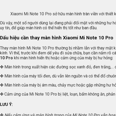
Xiaomi Mi Note 10 Pro sở hữu màn hình tràn viền với thiết 
Dù vậy, một số người dùng lại đang phải đối mặt với những hư hỏ
uy tín, để giúp màn hình có thể hiển thị tốt như ban đầu.
Dấu hiệu cần thay màn hình Xiaomi Mi Note 10 Pro
Thay màn hình Mi Note 10 Pro thường bị nhầm lẫn với thay mặt k
kính. Vì thế, trước khi đem dế yêu đi sửa chữa, bạn cần nắm rõ 
10 Pro
khi màn hình hiển thị hoặc cảm ứng của máy bị hư hỏng:
✤ Màn hình trong xuất hiện các đường sọc xanh đỏ, đen trắng,
✤ Màn hình của máy tối đen, dù vẫn lên nguồn và có thể đổ chuôn
✤ Màn hình của máy bị ám màu, chảy mực hoặc gặp những hư hỏng
✤ Cảm ứng của Mi Note 10 Pro bị liệt, loạn, bấm không ăn, phản
LƯU Ý:
✤
Nếu cảm ứng và màn hình trong của Mi Note 10 Pro vẫn hoạt 