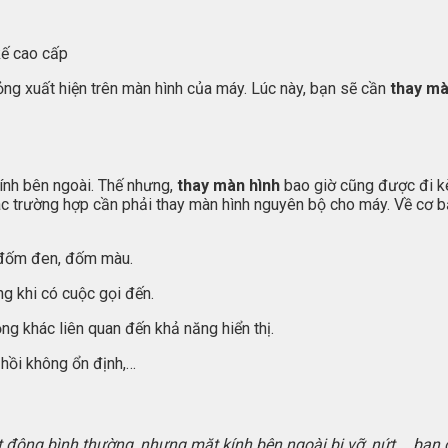
kế cao cấp
ng xuất hiện trên màn hình của máy. Lúc này, bạn sẽ cần
thay mà
ính bên ngoài. Thế nhưng,
thay màn hình
bao giờ cũng được đi kè
các trường hợp cần phải thay màn hình nguyên bộ cho máy. Về cơ 
… đốm đen, đốm màu.
g khi có cuộc gọi đến.
 khác liên quan đến khả năng hiển thị.
 hồi không ổn định,…
động bình thường, nhưng mặt kính bên ngoài bị vỡ, nứt,… bạn c