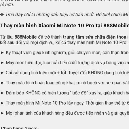
rẻ hơn.
✤
Trên đây chỉ là những dấu hiệu cơ bản nhất. Để biết chiếc M
Thay màn hình Xiaomi Mi Note 10 Pro tại
888Mobil
Từ lâu,
888Mobile
đã trở thành
trung tâm sửa chữa điện thoại 
kết sau đối với mọi dịch vụ, kể cả thay màn hình Mi Note 10 Pro:
► Kỹ thuật viên giàu kinh nghiệm, giỏi chuyên môn, cẩn thận tron
► Máy móc hiện đại, luôn cải tiến chất lượng dịch vụ bằng việc
► Chỉ sử dụng linh kiện mới + tốt. Tuyệt đối KHÔNG dùng linh kiệ
► Thay màn hình hoàn toàn công khai, minh bạch với sự quan sát 
► Đảm bảo KHÔNG có hiện tượng “luộc đồ” xảy ra, giúp khách h
► Thay màn hình Mi Note 10 Pro lấy ngay. Thời gian thay thế từ 6
► Mọi phản ánh của khách hàng đều được tiếp nhận và giải quyế
Chọn hãng
Xiaomi