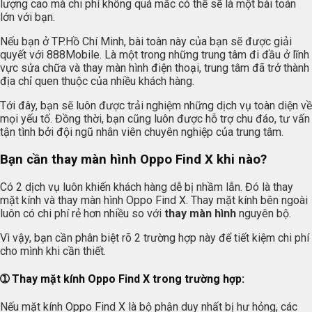
lượng cao mà chi phí không quá mắc có thể sẽ là một bài toán
lớn với bạn.
Nếu bạn ở TP.Hồ Chí Minh, bài toàn này của bạn sẽ được giải
quyết với 888Mobile. Là một trong những trung tâm đi đầu ở lĩnh
vực sửa chữa và thay màn hình điện thoại, trung tâm đã trở thành
địa chỉ quen thuộc của nhiều khách hàng.
Tới đây, bạn sẽ luôn được trải nghiệm những dịch vụ toàn diện về
mọi yếu tố. Đồng thời, bạn cũng luôn được hỗ trợ chu đáo, tư vấn
tận tình bởi đội ngũ nhân viên chuyên nghiệp của trung tâm.
Bạn cần thay màn hình Oppo Find X khi nào?
Có 2 dịch vụ luôn khiến khách hàng dễ bị nhầm lẫn. Đó là thay
mặt kính và thay màn hình Oppo Find X. Thay mặt kính bên ngoài
luôn có chi phí rẻ hơn nhiều so với
thay màn hình
nguyên bộ.
Vì vậy, bạn cần phân biệt rõ 2 trường hợp này để tiết kiệm chi phí
cho mình khi cần thiết.
➀ Thay mặt kính Oppo Find X trong trường hợp:
Nếu mặt kính Oppo Find X là bộ phận duy nhất bị hư hỏng, các