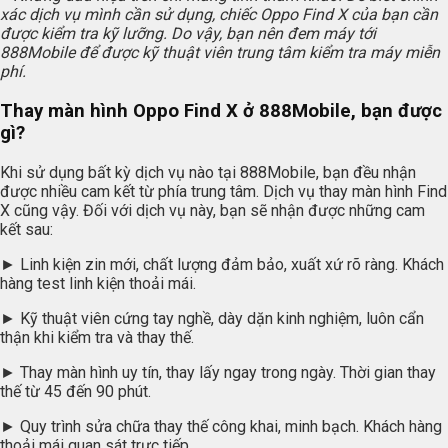
xác dịch vụ mình cần sử dụng, chiếc Oppo Find X của bạn cần
được kiểm tra kỹ lưỡng. Do vậy, bạn nên đem máy tới
888Mobile để được kỹ thuật viên trung tâm kiểm tra máy miễn
phí.
Thay màn hình Oppo Find X ở 888Mobile, bạn được
gì?
Khi sử dụng bất kỳ dịch vụ nào tại 888Mobile, bạn đều nhận
được nhiều cam kết từ phía trung tâm. Dịch vụ thay màn hình Find
X cũng vậy. Đối với dịch vụ này, bạn sẽ nhận được những cam
kết sau:
► Linh kiện zin mới, chất lượng đảm bảo, xuất xứ rõ ràng. Khách
hàng test linh kiện thoải mái.
► Kỹ thuật viên cứng tay nghề, dày dặn kinh nghiệm, luôn cẩn
thận khi kiểm tra và thay thế.
► Thay màn hình uy tín, thay lấy ngay trong ngày. Thời gian thay
thế từ 45 đến 90 phút.
► Quy trình sửa chữa thay thế công khai, minh bạch. Khách hàng
thoải mái quan sát trực tiếp.