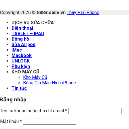
Copyright 2026 ©
888mobile.vn
Thay Pin iPhone
DỊCH VỤ SỬA CHỮA:
Điện thoại
TABLET – IPAD
Đồng hồ
Sửa Airpod
iMac
Macbook
UNLOCK
Phụ kiện
KHO MÁY CŨ
Kho Máy Cũ
Bảng Giá Màn Hình iPhone
Tin tức
Đăng nhập
Tên tài khoản hoặc địa chỉ email
*
Mật khẩu
*