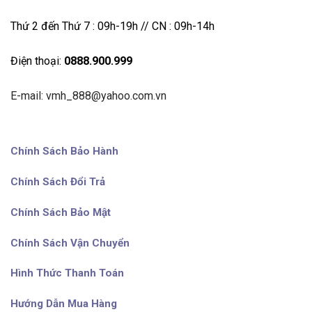
Thứ 2 đến Thứ 7 : 09h-19h // CN : 09h-14h
Điện thoại:
0888.900.999
E-mail: vmh_888@yahoo.com.vn
Chính Sách Bảo Hành
Chính Sách Đổi Trả
Chính Sách Bảo Mật
Chính Sách Vận Chuyển
Hình Thức Thanh Toán
Hướng Dẫn Mua Hàng