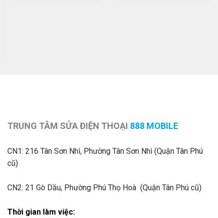
TRUNG TÂM SỬA ĐIỆN THOẠI
888 MOBILE
CN1:
216 Tân Sơn Nhì, Phường Tân Sơn Nhì (Quận Tân Phú
cũ)
CN2: 21 Gò Dầu, Phường Phú Thọ Hoà (Quận Tân Phú cũ)
Thời gian làm việc: