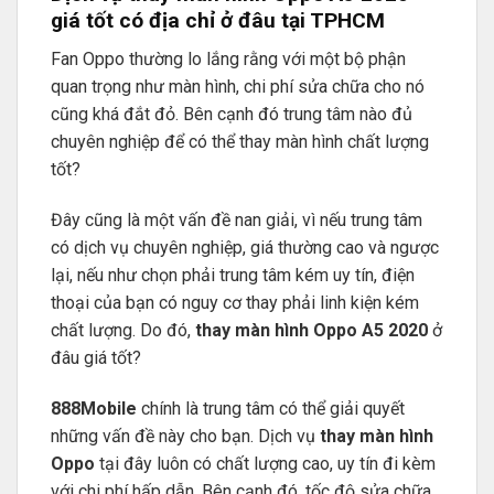
giá tốt có địa chỉ ở đâu tại TPHCM
Fan Oppo thường lo lắng rằng với một bộ phận
quan trọng như màn hình, chi phí sửa chữa cho nó
cũng khá đắt đỏ. Bên cạnh đó trung tâm nào đủ
chuyên nghiệp để có thể thay màn hình chất lượng
tốt?
Đây cũng là một vấn đề nan giải, vì nếu trung tâm
có dịch vụ chuyên nghiệp, giá thường cao và ngược
lại, nếu như chọn phải trung tâm kém uy tín, điện
thoại của bạn có nguy cơ thay phải linh kiện kém
chất lượng. Do đó,
thay màn hình Oppo A5 2020
ở
đâu giá tốt?
888Mobile
chính là trung tâm có thể giải quyết
những vấn đề này cho bạn. Dịch vụ
thay màn hình
Oppo
tại đây luôn có chất lượng cao, uy tín đi kèm
với chi phí hấp dẫn. Bên cạnh đó, tốc độ sửa chữa