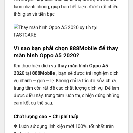
luôn nhanh chóng, giúp bạn tiết kiệm được rất nhiều
thời gian và tiền bạc.
Vì sao bạn phải chọn
888Mobile
để thay
màn hình Oppo A5 2020?
Khi thực hiện dịch vụ
thay màn hình Oppo A5
2020
tại
888Mobile
, bạn sẽ được trải nghiệm dịch
vụ nhanh – gọn – lẹ. Không chỉ là tốc độ sửa chữa,
trung tâm còn rất đề cao chất lượng dịch vụ. Để làm
được điều này, trung tâm luôn thực hiện đúng những
cam kết cụ thể sau.
Chất lượng cao – Chi phí thấp
✽ Luôn sử dụng linh kiện mới 100%, tốt nhất trên