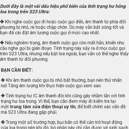
Dưới đây là một vài dấu hiệu phổ biến của tình trạng hư hỏng
loa trong trên S23 Ultra:
✤
Khi nghe cuộc gọi đi hoặc cuộc gọi đến, âm thanh từ phía đối
phương bị nhỏ, rè hoặc chập chờn. Dù máy vẫn bắt sóng tốt và
bạn đã cài đặt âm lượng cuộc gọi ở mức cao nhất.
✤
Nếu nghiêm trọng, âm thanh cuộc gọi còn mất hẳn, khiến nhu
cầu nghe gọi bị gián đoạn. Tình trạng này xảy ra ở mọi cuộc gọi
trên S23 Ultra, nhưng nếu bật loa ngoài, bạn vẫn có thể nghe thấy
âm thanh từ đối phương.
BẠN CẦN BIẾT:
✤
Khi âm thanh cuộc gọi bị nhỏ bất thường, bạn nên thử nhấn
nút Tăng âm lượng khi thực hiện cuộc gọi xem sao.
✤
Tình trạng hư IC âm thanh đôi khi cũng gây nhầm lẫn với tình
trạng hư loa trong. Vì thế, bạn cần đem máy đi kiểm tra tại
một
trung tâm sửa điện thoại uy tín
, để biết chính xác vấn đề
mà S23 Ultra đang gặp phải.
✤
Trong một số trường hợp, bụi bẩn có thể cản trở hoạt động
của loa trong nên khi đó, bộ phận này chỉ cần được vệ sinh sạch