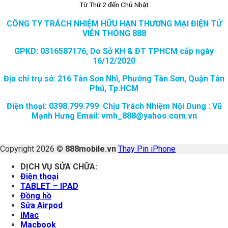
Từ Thứ 2 đến Chủ Nhật
CÔNG TY TRÁCH NHIỆM HỮU HẠN THƯƠNG MẠI ĐIỆN TỬ
VIỄN THÔNG 888
GPKD: 0316587176, Do Sở KH & ĐT TPHCM cấp ngày
16/12/2020
Địa chỉ trụ sở: 216 Tân Sơn Nhì, Phường Tân Sơn, Quận Tân
Phú, Tp.HCM
Điện thoại: 0398.799.799 Chịu Trách Nhiệm Nội Dung : Vũ
Mạnh Hưng Email: vmh_888@yahoo.com.vn
Copyright 2026 ©
888mobile.vn
Thay Pin iPhone
DỊCH VỤ SỬA CHỮA:
Điện thoại
TABLET – IPAD
Đồng hồ
Sửa Airpod
iMac
Macbook