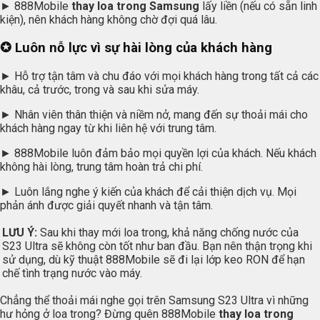
► 888Mobile
thay loa trong Samsung
lấy liền (nếu có sẵn linh
kiện), nên khách hàng không chờ đợi quá lâu.
✪ Luôn nỗ lực vì sự hài lòng của khách hàng
► Hỗ trợ tận tâm và chu đáo với mọi khách hàng trong tất cả các
khâu, cả trước, trong và sau khi sửa máy.
► Nhân viên thân thiện và niềm nở, mang đến sự thoải mái cho
khách hàng ngay từ khi liên hệ với trung tâm.
► 888Mobile luôn đảm bảo mọi quyền lợi của khách. Nếu khách
không hài lòng, trung tâm hoàn trả chi phí.
► Luôn lắng nghe ý kiến của khách để cải thiện dịch vụ. Mọi
phản ánh được giải quyết nhanh và tận tâm.
LƯU Ý:
Sau khi thay mới loa trong, khả năng chống nước của
S23 Ultra sẽ không còn tốt như ban đầu. Bạn nên thận trọng khi
sử dụng, dù kỹ thuật 888Mobile sẽ đi lại lớp keo RON để hạn
chế tình trạng nước vào máy.
Chẳng thể thoải mái nghe gọi trên Samsung S23 Ultra vì những
hư hỏng ở loa trong? Đừng quên 888Mobile
thay loa trong