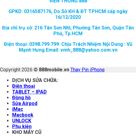
VIỄN THÔNG 888
GPKD: 0316587176, Do Sở KH & ĐT TPHCM cấp ngày
16/12/2020
Địa chỉ trụ sở: 216 Tân Sơn Nhì, Phường Tân Sơn, Quận Tân
Phú, Tp.HCM
Điện thoại: 0398.799.799 Chịu Trách Nhiệm Nội Dung : Vũ
Mạnh Hưng Email: vmh_888@yahoo.com.vn
Copyright 2026 ©
888mobile.vn
Thay Pin iPhone
DỊCH VỤ SỬA CHỮA:
Điện thoại
TABLET – IPAD
Đồng hồ
Sửa Airpod
iMac
Macbook
UNLOCK
Phụ kiện
KHO MÁY CŨ