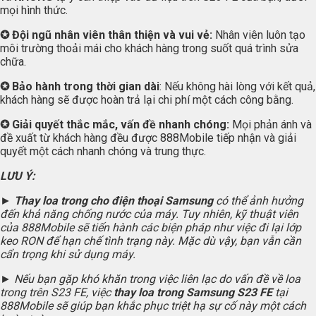
mọi hình thức.
✪ Đội ngũ nhân viên thân thiện và vui vẻ:
Nhân viên luôn tạo
môi trường thoải mái cho khách hàng trong suốt quá trình sửa
chữa.
✪ Bảo hành trong thời gian dài
: Nếu không hài lòng với kết quả,
khách hàng sẽ được hoàn trả lại chi phí một cách công bằng.
✪ Giải quyết thắc mắc, vấn đề nhanh chóng:
Mọi phản ánh và
đề xuất từ khách hàng đều được 888Mobile tiếp nhận và giải
quyết một cách nhanh chóng và trung thực.
LƯU Ý:
►
Thay loa trong cho điện thoại Samsung
có thể ảnh hưởng
đến khả năng chống nước của máy. Tuy nhiên, kỹ thuật viên
của 888Mobile sẽ tiến hành các biện pháp như việc đi lại lớp
keo RON để hạn chế tình trạng này. Mặc dù vậy, bạn vẫn cần
cẩn trọng khi sử dụng máy.
► Nếu bạn gặp khó khăn trong việc liên lạc do vấn đề về loa
trong trên S23 FE, việc
thay loa trong Samsung S23 FE
tại
888Mobile sẽ giúp bạn khắc phục triệt hạ sự cố này một cách