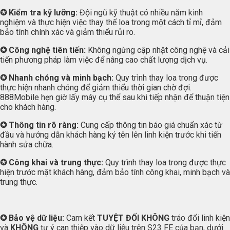
✪ Kiểm tra kỹ lưỡng:
Đội ngũ kỹ thuật có nhiều năm kinh
nghiệm và thực hiện việc thay thế loa trong một cách tỉ mỉ, đảm
bảo tính chính xác và giảm thiểu rủi ro.
✪ Công nghệ tiên tiến:
Không ngừng cập nhật công nghệ và cải
tiến phương pháp làm việc để nâng cao chất lượng dịch vụ.
✪ Nhanh chóng và minh bạch:
Quy trình thay loa trong được
thực hiện nhanh chóng để giảm thiểu thời gian chờ đợi.
888Mobile hẹn giờ lấy máy cụ thể sau khi tiếp nhận để thuận tiện
cho khách hàng.
✪ Thông tin rõ ràng:
Cung cấp thông tin báo giá chuẩn xác từ
đầu và hướng dẫn khách hàng ký tên lên linh kiện trước khi tiến
hành sửa chữa.
✪ Công khai và trung thực:
Quy trình thay loa trong được thực
hiện trước mặt khách hàng, đảm bảo tính công khai, minh bạch và
trung thực.
✪ Bảo vệ dữ liệu:
Cam kết
TUYỆT ĐỐI KHÔNG
tráo đổi linh kiện
và
KHÔNG
tự ý can thiệp vào dữ liệu trên S23 FE của bạn, dưới