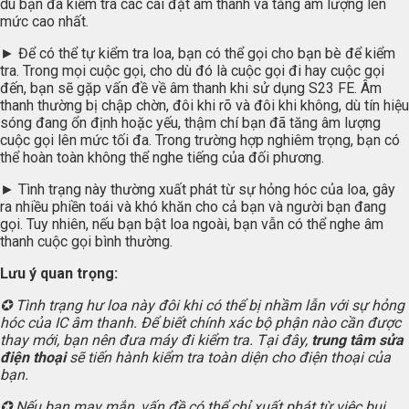
dù bạn đã kiểm tra các cài đặt âm thanh và tăng âm lượng lên
mức cao nhất.
► Để có thể tự kiểm tra loa, bạn có thể gọi cho bạn bè để kiểm
tra. Trong mọi cuộc gọi, cho dù đó là cuộc gọi đi hay cuộc gọi
đến, bạn sẽ gặp vấn đề về âm thanh khi sử dụng S23 FE. Âm
thanh thường bị chập chờn, đôi khi rõ và đôi khi không, dù tín hiệu
sóng đang ổn định hoặc yếu, thậm chí bạn đã tăng âm lượng
cuộc gọi lên mức tối đa. Trong trường hợp nghiêm trọng, bạn có
thể hoàn toàn không thể nghe tiếng của đối phương.
► Tình trạng này thường xuất phát từ sự hỏng hóc của loa, gây
ra nhiều phiền toái và khó khăn cho cả bạn và người bạn đang
gọi. Tuy nhiên, nếu bạn bật loa ngoài, bạn vẫn có thể nghe âm
thanh cuộc gọi bình thường.
Lưu ý quan trọng:
✪ Tình trạng hư loa này đôi khi có thể bị nhầm lẫn với sự hỏng
hóc của IC âm thanh. Để biết chính xác bộ phận nào cần được
thay mới, bạn nên đưa máy đi kiểm tra. Tại đây,
trung tâm sửa
điện thoại
sẽ tiến hành kiểm tra toàn diện cho điện thoại của
bạn.
✪ Nếu bạn may mắn, vấn đề có thể chỉ xuất phát từ việc bụi