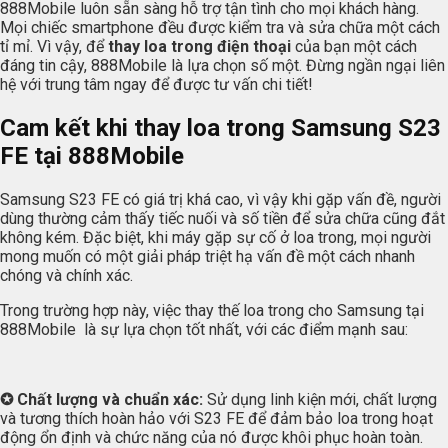
888Mobile luôn sẵn sàng hỗ trợ tận tình cho mọi khách hàng.
Mọi chiếc smartphone đều được kiểm tra và sửa chữa một cách
tỉ mỉ. Vì vậy, để
thay loa trong điện thoại
của bạn một cách
đáng tin cậy, 888Mobile là lựa chọn số một. Đừng ngần ngại liên
hệ với trung tâm ngay để được tư vấn chi tiết!
Cam kết khi thay loa trong Samsung S23
FE tại 888Mobile
Samsung S23 FE có giá trị khá cao, vì vậy khi gặp vấn đề, người
dùng thường cảm thấy tiếc nuối và số tiền để sửa chữa cũng đắt
không kém. Đặc biệt, khi máy gặp sự cố ở loa trong, mọi người
mong muốn có một giải pháp triệt hạ vấn đề một cách nhanh
chóng và chính xác.
Trong trường hợp này, việc thay thế loa trong cho Samsung tại
888Mobile là sự lựa chọn tốt nhất, với các điểm mạnh sau:
✪ Chất lượng và chuẩn xác:
Sử dụng linh kiện mới, chất lượng
và tương thích hoàn hảo với S23 FE để đảm bảo loa trong hoạt
động ổn định và chức năng của nó được khôi phục hoàn toàn.