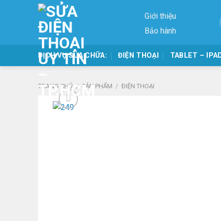
Skip
Giới thiệu
to
content
Bảo hành
DỊCH VỤ SỬA CHỮA:
ĐIỆN THOẠI
TABLET – IPA
TRANG CHỦ
/
SẢN PHẨM
/
ĐIỆN THOẠI