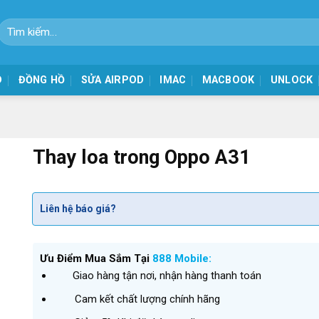
Tìm
kiếm:
D
ĐỒNG HỒ
SỬA AIRPOD
IMAC
MACBOOK
UNLOCK
Thay loa trong Oppo A31
Liên hệ báo giá?
Ưu Điểm Mua Sắm Tại
888 Mobile:
Giao hàng tận nơi, nhận hàng thanh toán
Cam kết chất lượng chính hãng