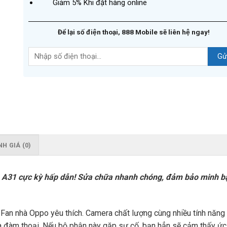
Giảm 5% Khi đặt hàng online
Để lại số điện thoại, 888 Mobile sẽ liên hệ ngay!
H GIÁ (0)
o A31 cực kỳ hấp dẫn! Sửa chữa nhanh chóng, đảm bảo minh bạc
an nhà Oppo yêu thích. Camera chất lượng cùng nhiều tính năng hi
là đàm thoại. Nếu bộ phận này gặp sự cố, bạn hẳn sẽ cảm thấy ức c