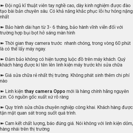
➽ Đội ngũ kĩ thuật viên tay nghề cao, dày kinh nghiệm được đào
tạo bài bản chuyên sâu. Có khả năng khắc phục lỗi hư hỏng nặng
nhất
➽ Bảo hành dài hạn từ 3- 6 tháng, bảo hành vĩnh viễn đối với
trường hợp bụi bọt hở sáng màn hình
➽ Thời gian thay camera trước nhanh chóng, trong vòng 60 phút
là có thể lấy máy ngay.
➽ Đảm bảo không có hiện tượng luộc đồ trên máy khách. Quý
khách hàng được kí tên lên linh kiện máy trước khi sửa chữa
➽ Giá sửa chữa rẻ nhất thị trường. Không phát sinh thêm chi phí
nào
➽ Linh kiện
thay camera Oppo
mới là hàng chính hãng nguyên
zin. Có nguồn gốc xuất xứ rõ ràng
➽ Quy trình sửa chữa chuyên nghiệp công khai. Khách hàng được
tận mặt quan sát trong suốt quá trình.
➽ Cam kết chất lượng, báo đúng giá. Nói không với linh kiện dỏm,
hàng nhái trên thị trường