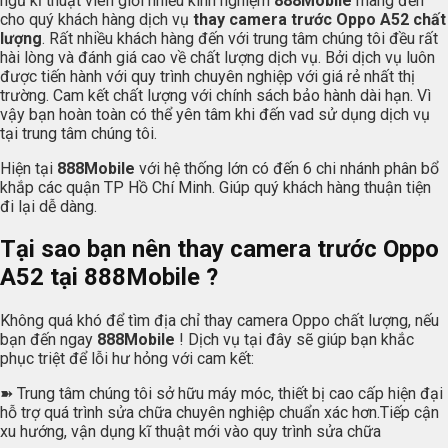
ngũ kĩ thuật viên giỏi nhiều kinh nghiệm
888Mobile
mang đến
cho quý khách hàng dịch vụ
thay camera trước Oppo A52 chất
lượng
. Rất nhiều khách hàng đến với trung tâm chúng tôi đều rất
hài lòng và đánh giá cao về chất lượng dịch vụ. Bởi dịch vụ luôn
được tiến hành với quy trình chuyên nghiệp với giá rẻ nhất thị
trường. Cam kết chất lượng với chính sách bảo hành dài hạn. Vì
vậy bạn hoàn toàn có thể yên tâm khi đến vad sử dụng dịch vụ
tại trung tâm chúng tôi.
Hiện tại
888Mobile
với hệ thống lớn có đến 6 chi nhánh phân bổ
khắp các quận TP Hồ Chí Minh. Giúp quý khách hàng thuận tiện
đi lại dễ dàng.
Tại sao bạn nên thay camera trước Oppo
A52 tại 888Mobile ?
Không quá khó để tìm địa chỉ thay camera Oppo chất lượng, nếu
bạn đến ngay
888Mobile
! Dịch vụ tại đây sẽ giúp bạn khắc
phục triệt để lỗi hư hỏng với cam kết:
➽ Trung tâm chúng tôi sở hữu máy móc, thiết bị cao cấp hiện đại
hỗ trợ quá trình sửa chữa chuyên nghiệp chuẩn xác hơn.Tiếp cận
xu hướng, vận dụng kĩ thuật mới vào quy trình sửa chữa