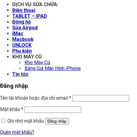
DỊCH VỤ SỬA CHỮA:
Điện thoại
TABLET – IPAD
Đồng hồ
Sửa Airpod
iMac
Macbook
UNLOCK
Phụ kiện
KHO MÁY CŨ
Kho Máy Cũ
Bảng Giá Màn Hình iPhone
Tin tức
Đăng nhập
Tên tài khoản hoặc địa chỉ email
*
Mật khẩu
*
Ghi nhớ mật khẩu
Đăng nhập
Quên mật khẩu?