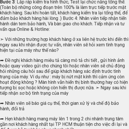
Bước 3
: Lắp ráp kiểm tra hình thức, Test lại chức năng tổng thể.
(Toàn bộ những công đoạn trên 100% là làm trực tiếp trước mặt
khách hàng. Sau khi hoàn tất, khách hàng kiểm tra lại tổng thể, để
đảm bảo khách hàng hài lòng .) Bước 4: Nhân viên tiếp nhận tiến
hành dán tem bảo hành, Và bàn giao cho khách. Tiếp nhận và tư
vấn qua Online & Hotline:
➣ Với những trường hợp khách hàng ở xa liên hệ trước khi đến thì
ngay sau khi nhận được tư vấn, nhân viên sẽ hỏi xem tình trạng
hiện tại của máy như thế nào?
➦ Đề nghị khách hàng miêu tả càng mô tả chi tiết , gửi hình ảnh
hoặc quay video gửi cho chúng tôi hoặc nhân viên sẽ chủ động
hỏi những câu hỏi sau để giúp khách hàng xác định trước tình
trạng của máy. Ví dụ như : máy bị nứt mặt kính thì cảm ứng còn
hoạt động không ? Màn hình vẫn hiển thị bình thường hay có hiện
tượng bị sọc hoặc không còn hiển thị được nữa. ➣ Ngay sau khi
tiếp nhận sơ bộ tình trạng của máy
➦ Nhân viên sẽ báo giá cụ thể, thời gian xử lý và chế độ bảo
hành, đổi trả
➦ Hẹn khách hàng mang máy lên 1 trong 2 chi nhánh trung tâm
gần nơi khách hàng nhất tại TP HCM thuận tiện cho việc đi lại và