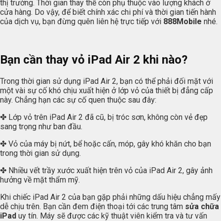
thị trường. Thời gian thay thế còn phụ thuộc vào lượng khách ở
cửa hàng. Do vậy, để biết chính xác chi phí và thời gian tiến hành
của dịch vụ, bạn đừng quên liên hệ trực tiếp với
888Mobile
nhé.
Bạn cần thay vỏ iPad Air 2 khi nào?
Trong thời gian sử dụng iPad Air 2, bạn có thể phải đối mặt với
một vài sự cố khó chịu xuất hiện ở lớp vỏ của thiết bị đẳng cấp
này. Chẳng hạn các sự cố quen thuộc sau đây:
✤ Lớp vỏ trên iPad Air 2 đã cũ, bị tróc sơn, không còn vẻ đẹp
sang trọng như ban đầu.
✤ Vỏ của máy bị nứt, bể hoặc cấn, móp, gây khó khăn cho bạn
trong thời gian sử dụng.
✤ Nhiều vết trầy xước xuất hiện trên vỏ của iPad Air 2, gây ảnh
hưởng về mặt thẩm mỹ.
Khi chiếc iPad Air 2 của bạn gặp phải những dấu hiệu chẳng mấy
dễ chịu trên. Bạn cần đem điện thoại tới các trung tâm
sửa chữa
iPad
uy tín. Máy sẽ được các kỹ thuật viên kiểm tra và tư vấn