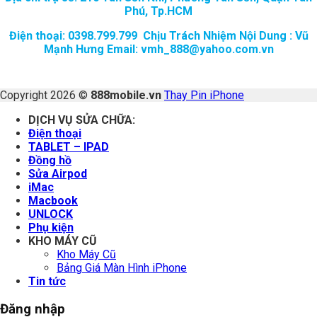
Phú, Tp.HCM
Điện thoại: 0398.799.799 Chịu Trách Nhiệm Nội Dung : Vũ
Mạnh Hưng Email: vmh_888@yahoo.com.vn
Copyright 2026 ©
888mobile.vn
Thay Pin iPhone
DỊCH VỤ SỬA CHỮA:
Điện thoại
TABLET – IPAD
Đồng hồ
Sửa Airpod
iMac
Macbook
UNLOCK
Phụ kiện
KHO MÁY CŨ
Kho Máy Cũ
Bảng Giá Màn Hình iPhone
Tin tức
Đăng nhập