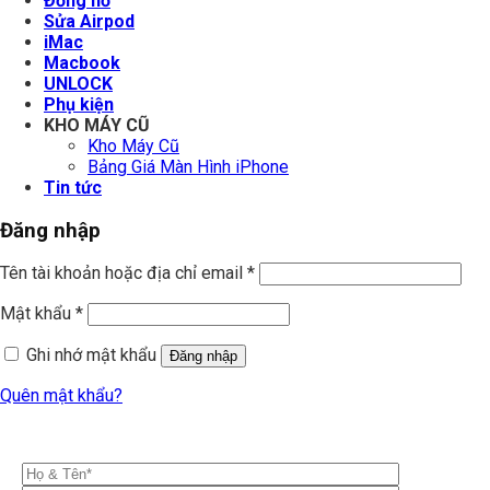
Đồng hồ
Sửa Airpod
iMac
Macbook
UNLOCK
Phụ kiện
KHO MÁY CŨ
Kho Máy Cũ
Bảng Giá Màn Hình iPhone
Tin tức
Đăng nhập
Tên tài khoản hoặc địa chỉ email
*
Mật khẩu
*
Ghi nhớ mật khẩu
Đăng nhập
Quên mật khẩu?