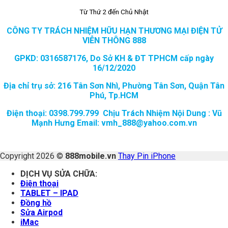
Từ Thứ 2 đến Chủ Nhật
CÔNG TY TRÁCH NHIỆM HỮU HẠN THƯƠNG MẠI ĐIỆN TỬ
VIỄN THÔNG 888
GPKD: 0316587176, Do Sở KH & ĐT TPHCM cấp ngày
16/12/2020
Địa chỉ trụ sở: 216 Tân Sơn Nhì, Phường Tân Sơn, Quận Tân
Phú, Tp.HCM
Điện thoại: 0398.799.799 Chịu Trách Nhiệm Nội Dung : Vũ
Mạnh Hưng Email: vmh_888@yahoo.com.vn
Copyright 2026 ©
888mobile.vn
Thay Pin iPhone
DỊCH VỤ SỬA CHỮA:
Điện thoại
TABLET – IPAD
Đồng hồ
Sửa Airpod
iMac