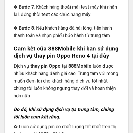
✽
Bước 7
: Khách hàng thoải mái test máy khi nhận
lại, đồng thời test các chức năng máy.
✽
Bước 8
: Nếu khách hàng đã hài lòng, tiến hành
thanh toán và nhận phiếu bảo hành từ trung tâm.
Cam kết của
888Mobile
khi bạn sử dụng
dịch vụ thay pin Oppo Reno 4 tại đây
Dịch vụ
thay pin Oppo
tại
888Mobile
luôn được
nhiều khách hàng đánh giá cao. Trung tâm với mong
muốn đem lại cho khách hàng dịch vụ tốt nhất,
chúng tôi luôn không ngừng thay đổi và hoàn thiện
hơn nữa
Do đó, khi sử dụng dịch vụ tịa trung tâm, chúng
tôi luôn cam kết rằng:
✿ Luôn sử dụng pin có chất lượng tốt nhất trên thị