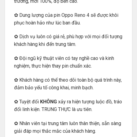
trường, mới 100%, độ bền cao.
✿ Dung lượng của pin Oppo Reno 4 sẽ được khôi
phục hoàn hảo như lúc ban đầu.
✿ Dịch vụ luôn có giá rẻ, phù hợp với mọi đối tượng
khách hàng khi đến trung tâm.
✿ Đội ngũ kỹ thuật viên có tay nghề cao và kinh
nghiệm, thực hiện thay pin chuẩn xác.
✿ Khách hàng có thể theo dõi toàn bộ quá trình này,
đảm bảo yếu tố công khai, minh bạch.
✿ Tuyệt đối
KHÔNG
xảy ra hiện tượng luộc đồ, tráo
đổi linh kiện. TRUNG THỰC là ưu tiên.
✿ Nhân viên tại trung tâm luôn thân thiện, sẵn sàng
giải đáp mọi thắc mắc của khách hàng.