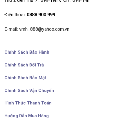
Thứ 2 đến Thứ 7 : 09h-19h // CN : 09h-14h
Điện thoại:
0888.900.999
E-mail: vmh_888@yahoo.com.vn
Chính Sách Bảo Hành
Chính Sách Đổi Trả
Chính Sách Bảo Mật
Chính Sách Vận Chuyển
Hình Thức Thanh Toán
Hướng Dẫn Mua Hàng