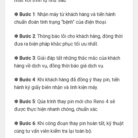
nhất với trình tự như sau.
✽
Bước
1
: Nhận máy từ khách hàng và tiến hành
chuẩn đoán tình trạng “bệnh” của điện thoại.
✽
Bước 2
: Thông báo lỗi cho khách hàng, đòng thời
đưa ra biện pháp khắc phục tối ưu nhất.
✽
Bước 3
: Giải đáp tất những thắc mắc của khách
hàng về dịch vụ, đồng thời báo giá dịch vụ.
✽
Bước 4
: Khi khách hàng đã đồng ý thay pin, tiến
hành ký giấy biên nhận và linh kiện máy.
✽
Bước 5
: Qúa trình thay pin mới cho Reno 4 sẽ
được thực hiện nhanh chóng, chuẩn xác.
✽
Bước 6
: Khi công đoạn thay pin hoàn tất, kỹ thuật
cùng tư vấn viên kiểm tra lại toàn bộ.