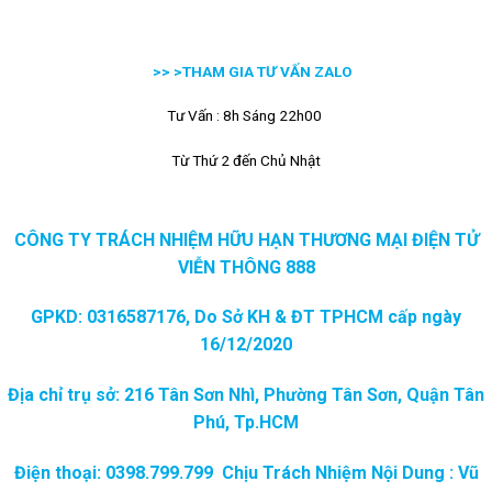
>> >
THAM GIA TƯ VẤN ZALO
Tư Vấn : 8h Sáng 22h00
Từ Thứ 2 đến Chủ Nhật
CÔNG TY TRÁCH NHIỆM HỮU HẠN THƯƠNG MẠI ĐIỆN TỬ
VIỄN THÔNG 888
GPKD: 0316587176, Do Sở KH & ĐT TPHCM cấp ngày
16/12/2020
Địa chỉ trụ sở: 216 Tân Sơn Nhì, Phường Tân Sơn, Quận Tân
Phú, Tp.HCM
Điện thoại: 0398.799.799 Chịu Trách Nhiệm Nội Dung : Vũ