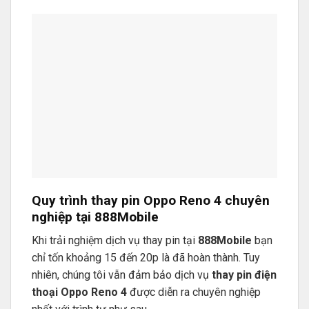
Quy trình thay pin Oppo Reno 4 chuyên
nghiệp tại
888Mobile
Khi trải nghiệm dịch vụ thay pin tại
888Mobile
bạn
chỉ tốn khoảng 15 đến 20p là đã hoàn thành. Tuy
nhiên, chúng tôi vẫn đảm bảo dịch vụ
thay pin điện
thoại Oppo Reno 4
được diễn ra chuyên nghiệp