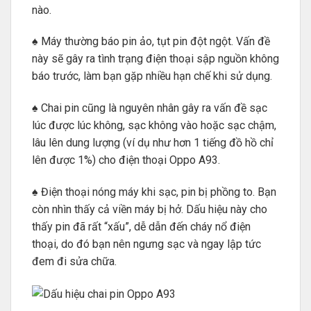
nào.
♠ Máy thường báo pin ảo, tụt pin đột ngột. Vấn đề
này sẽ gây ra tình trạng điện thoại sập nguồn không
báo trước, làm bạn gặp nhiều hạn chế khi sử dụng.
♠ Chai pin cũng là nguyên nhân gây ra vấn đề sạc
lúc được lúc không, sạc không vào hoặc sạc chậm,
lâu lên dung lượng (ví dụ như hơn 1 tiếng đồ hồ chỉ
lên được 1%) cho điện thoại Oppo A93.
♠ Điện thoại nóng máy khi sạc, pin bị phồng to. Bạn
còn nhìn thấy cả viền máy bị hở. Dấu hiệu này cho
thấy pin đã rất “xấu”, dễ dẫn đến cháy nổ điện
thoại, do đó bạn nên ngưng sạc và ngay lập tức
đem đi sửa chữa.