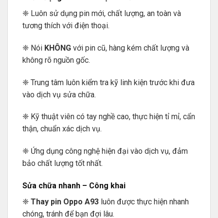
❈ Luôn sử dụng pin mới, chất lượng, an toàn và
tương thích với điện thoại.
❈ Nói
KHÔNG
với pin cũ, hàng kém chất lượng và
không rõ nguồn gốc.
❈ Trung tâm luôn kiểm tra kỹ linh kiện trước khi đưa
vào dịch vụ sửa chữa.
❈ Kỹ thuật viên có tay nghề cao, thực hiện tỉ mỉ, cẩn
thận, chuẩn xác dịch vụ.
❈ Ứng dụng công nghệ hiện đại vào dịch vụ, đảm
bảo chất lượng tốt nhất.
Sửa chữa nhanh – Công khai
❈
Thay pin Oppo A93
luôn được thực hiện nhanh
chóng, tránh để bạn đợi lâu.