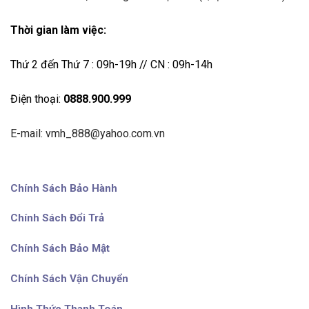
Thời gian làm việc:
Thứ 2 đến Thứ 7 : 09h-19h // CN : 09h-14h
Điện thoại:
0888.900.999
E-mail: vmh_888@yahoo.com.vn
Chính Sách Bảo Hành
Chính Sách Đổi Trả
Chính Sách Bảo Mật
Chính Sách Vận Chuyển
Hình Thức Thanh Toán