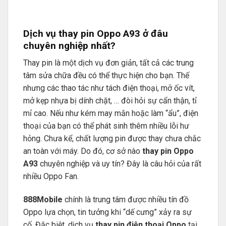
Dịch vụ thay pin Oppo A93 ở đâu
chuyên nghiệp nhất?
Thay pin là một dịch vụ đơn giản, tất cả các trung
tâm sửa chữa đều có thể thực hiện cho bạn. Thế
nhưng các thao tác như tách điện thoại, mở ốc vít,
mở kẹp nhựa bị dính chặt, … đòi hỏi sự cẩn thận, tỉ
mỉ cao. Nếu như kém may mắn hoặc làm “ẩu”, điện
thoại của bạn có thể phát sinh thêm nhiều lỗi hư
hỏng. Chưa kể, chất lượng pin được thay chưa chắc
an toàn với máy. Do đó, cơ sở nào
thay pin Oppo
A93
chuyên nghiệp và uy tín? Đây là câu hỏi của rất
nhiều Oppo Fan.
888Mobile
chính là trung tâm được nhiều tín đồ
Oppo lựa chọn, tin tưởng khi “dế cưng” xảy ra sự
cố. Đặc biệt, dịch vụ
thay pin điện thoại Oppo
tại