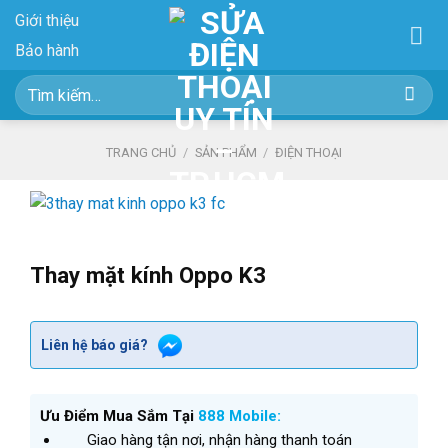
Skip
Giới thiệu
to
Bảo hành
content
Tìm
kiếm:
TRANG CHỦ
/
SẢN PHẨM
/
ĐIỆN THOẠI
Thay mặt kính Oppo K3
Liên hệ báo giá?
Ưu Điểm Mua Sắm Tại
888 Mobile:
Giao hàng tận nơi, nhận hàng thanh toán