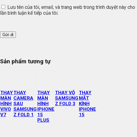
Lưu tên của tôi, email, và trang web trong trình duyệt này cho
lần bình luận kế tiếp của tôi.
Sản phẩm tương tự
THAY
THAY
THAY
THAY VỎ
THAY
MÀN
CAMERA
MÀN
SAMSUNG
MẶT
HÌNH
SAU
HÌNH
Z FOLD 3
KÍNH
VIVO
SAMSUNG
IPHONE
IPHONE
V7
Z FOLD 1
15
15
PLUS