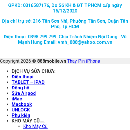
GPKD: 0316587176, Do Sở KH & ĐT TPHCM cấp ngày
16/12/2020
Địa chỉ trụ sở: 216 Tân Sơn Nhì, Phường Tân Sơn, Quận Tân
Phú, Tp.HCM
Điện thoại: 0398.799.799 Chịu Trách Nhiệm Nội Dung : Vũ
Mạnh Hưng Email: vmh_888@yahoo.com.vn
Copyright 2026 ©
888mobile.vn
Thay Pin iPhone
DỊCH VỤ SỬA CHỮA:
Điện thoại
TABLET – IPAD
Đồng hồ
Sửa Airpod
iMac
Macbook
UNLOCK
Phụ kiện
KHO MÁY CŨ
Kho Máy Cũ