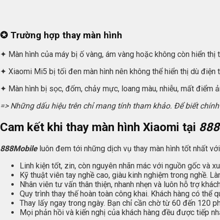
✪ Trường hợp thay màn hình
✦ Màn hình của máy bị ố vàng, ám vàng hoặc không còn hiển thị 
✦ Xiaomi Mi5 bị tối đen màn hình nên không thể hiển thị dù điện 
✦ Màn hình bị sọc, đốm, chảy mực, loang màu, nhiễu, mất điểm ả
=> Những dấu hiệu trên chỉ mang tính tham khảo. Để biết chín
Cam kết khi thay màn hình Xiaomi tại
888
888Mobile
luôn đem tới những dịch vụ thay màn hình tốt nhất vớ
Linh kiện tốt, zin, còn nguyên nhãn mác với nguồn gốc và xu
Kỹ thuật viên tay nghề cao, giàu kinh nghiệm trong nghề. Là
Nhân viên tư vấn thân thiện, nhanh nhẹn và luôn hỗ trợ khác
Quy trình thay thế hoàn toàn công khai. Khách hàng có thể qu
Thay lấy ngay trong ngày. Bạn chỉ cần chờ từ 60 đến 120 phú
Mọi phản hồi và kiến nghị của khách hàng đều được tiếp nh