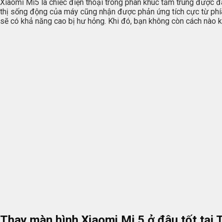
Xiaomi Mi5 là chiếc điện thoại trong phân khúc tầm trung được đ
thị sống động của máy cũng nhận được phản ứng tích cực từ phía
sẽ có khả năng cao bị hư hỏng. Khi đó, bạn không còn cách nào k
Thay màn hình Xiaomi Mi 5 ở đâu tốt tạ