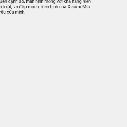
. Bên cạnh đó, màn hình mỏng với khả năng hiển
rơi rớt, va đập mạnh, màn hình của Xiaomi Mi5
yêu của mình.