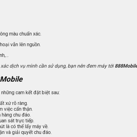
tông màu chuẩn xác.
thoại vẫn lên nguồn.
nh,…
h xác dịch vụ mình cần sử dụng, bạn nên đem máy tới
888Mobil
Mobile
i những cam kết đặt biệt sau:
ất xứ rõ ràng.
m việc cẩn thận.
h hàng chu đáo.
an sát trực tiếp.
t là có thể lấy máy về.
ận và giải quyết chu đáo.