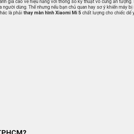
ánh giá cao về hiệu năng với thông số kỹ thuật vô cùng ấn tượng
 người dùng. Thế nhưng nếu bạn chủ quan hay sơ ý khiến máy bị 
hác là phải
thay màn hình Xiaomi Mi 5
chất lượng cho chiếc dế 
i TPHCM?