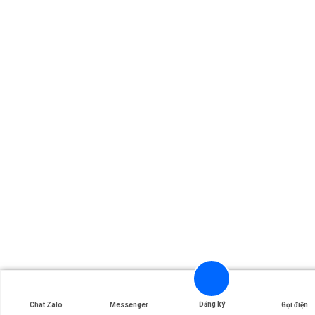
Đăng ký
Chat Zalo
Messenger
Gọi điện