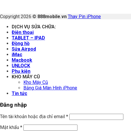
Copyright 2026 ©
888mobile.vn
Thay Pin iPhone
DỊCH VỤ SỬA CHỮA:
Điện thoại
TABLET – IPAD
Đồng hồ
Sửa Airpod
iMac
Macbook
UNLOCK
Phụ kiện
KHO MÁY CŨ
Kho Máy Cũ
Bảng Giá Màn Hình iPhone
Tin tức
Đăng nhập
Tên tài khoản hoặc địa chỉ email
*
Mật khẩu
*