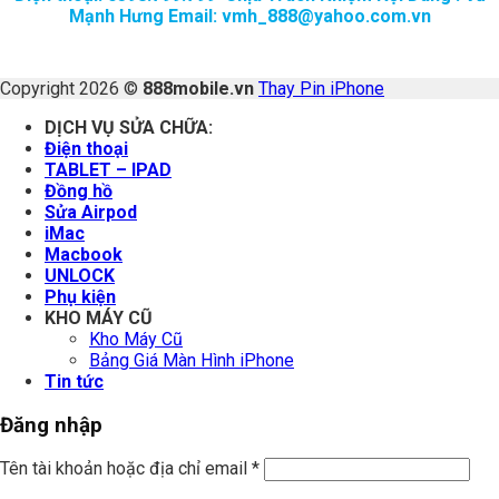
Mạnh Hưng Email: vmh_888@yahoo.com.vn
Copyright 2026 ©
888mobile.vn
Thay Pin iPhone
DỊCH VỤ SỬA CHỮA:
Điện thoại
TABLET – IPAD
Đồng hồ
Sửa Airpod
iMac
Macbook
UNLOCK
Phụ kiện
KHO MÁY CŨ
Kho Máy Cũ
Bảng Giá Màn Hình iPhone
Tin tức
Đăng nhập
Tên tài khoản hoặc địa chỉ email
*