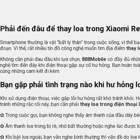
Phải đến đâu để thay loa trong Xiaomi R
Smartphone thường là vật “bất ly thân” trong cuộc sống, vì thế bạ
đoạn. Vì thế, rất nhiều tín đồ công nghệ muốn tìm địa điểm
thay l
Không cần phải đau đầu khi lựa chọn,
888Mobile
có đầy đủ nhữn
nghệ tìm đến đây khi điện thoại gặp sự cố hư hỏng. Bạn hoàn to
cùng những cam kết đi kèm.
Bạn gặp phải tình trạng nào khi hư hỏng 
Khi sử dụng điện thoại, việc gặp lỗi hư hỏng rất khó tránh khỏi.
tránh những rắc rối này, bạn cần phải
thay loa trong điện thoại
✿ Trong cuộc gọi, bạn không nghe thấy âm thanh của đầu dây bên
✿ Âm thanh loa trong bị rè, nhỏ bất thường hoặc nghe lúc được l
✿ Khi bật loa ngoài, bạn vẫn nghe bình thường thì vấn đề do loa t