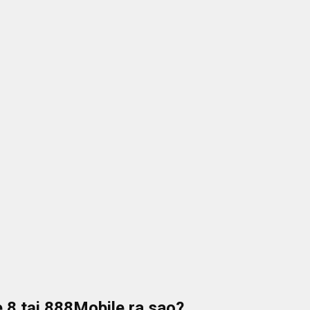
 8 tại
888Mobile
ra sao?