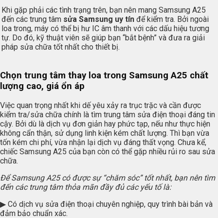
Khi gặp phải các tình trạng trên, bạn nên mang Samsung A25
đến các trung tâm
sửa Samsung uy tín
để kiểm tra. Bởi ngoài
loa trong, máy có thể bị hư IC âm thanh với các dấu hiệu tương
tự. Do đó, kỹ thuật viên sẽ giúp bạn “bắt bệnh” và đưa ra giải
pháp sửa chữa tốt nhất cho thiết bị.
Chọn trung tâm thay loa trong Samsung A25 chất
lượng cao, giá ổn áp
Việc quan trọng nhất khi dế yêu xảy ra trục trặc và cần được
kiểm tra/sửa chữa chính là tìm trung tâm sửa điện thoại đáng tin
cậy. Bởi dù là dịch vụ đơn giản hay phức tạp, nếu như thực hiện
không cẩn thận, sử dụng linh kiện kém chất lượng. Thì bạn vừa
tốn kém chi phí, vừa nhận lại dịch vụ đáng thất vọng. Chưa kể,
chiếc Samsung A25 của bạn còn có thể gặp nhiều rủi ro sau sửa
chữa.
Để Samsung A25 có được sự “chăm sóc” tốt nhất, bạn nên tìm
đến các trung tâm thỏa mãn đầy đủ các yếu tố là:
▶ Có dịch vụ sửa điện thoại chuyên nghiệp, quy trình bài bản và
đảm bảo chuẩn xác.