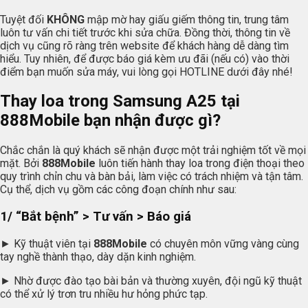
Tuyệt đối
KHÔNG
mập mờ hay giấu giếm thông tin, trung tâm
luôn tư vấn chi tiết trước khi sửa chữa. Đồng thời, thông tin về
dịch vụ cũng rõ ràng trên website để khách hàng dễ dàng tìm
hiểu. Tuy nhiên, để được báo giá kèm ưu đãi (nếu có) vào thời
điểm bạn muốn sửa máy, vui lòng gọi HOTLINE dưới đây nhé!
Thay loa trong Samsung A25 tại
888Mobile
bạn nhận được gì?
Chắc chắn là quý khách sẽ nhận được một trải nghiệm tốt về mọi
mặt. Bởi
888Mobile
luôn tiến hành thay loa trong điện thoại theo
quy trình chỉn chu và bàn bải, làm việc có trách nhiệm và tận tâm.
Cụ thể, dịch vụ gồm các công đoạn chính như sau:
1/ “Bắt bệnh” > Tư vấn > Báo giá
► Kỹ thuật viên tại
888Mobile
có chuyên môn vững vàng cùng
tay nghề thành thạo, dày dặn kinh nghiệm.
► Nhờ được đào tạo bài bản và thường xuyên, đội ngũ kỹ thuật
có thể xử lý trơn tru nhiều hư hỏng phức tạp.