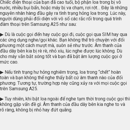
Chiếc điện thoại của bạn đã cao tuổi, bộ phận loa trong bị vô
nước, nhiều bụi bẩn, hoặc máy bị va chạm, rơi rớt… Đây là những
nguyên nhân hàng đầu gây ra tình trạng hỏng loa trong. Lúc này,
người dùng phải đối diện với vô số các rắc rối trong quá trình
đàm thoại trên Samsung A25 như sau:
▶ Dù là cuộc gọi đến hay cuộc gọi đi, cuộc gọi qua SIM hay qua
các ứng dụng nghe/gọi khác. Bạn không thể trò chuyện với đối
phương một cách mượt mà, suôn sẻ như trước. Âm thanh của
đầu dây bên kia bị rè rè, nhỏ xíu, lúc nghe được lúc không. Dù
cho máy vẫn bắt sóng tốt và bạn đã bật âm lượng cuộc gọi ở
mức cao.
▶ Nếu tình trạng hư hỏng nghiêm trọng, loa trong “chết” hoàn
toàn và bạn không thể nghe thấy bất cứ âm thanh nào của đối
phương. Tương tự, trường hợp này cũng xảy ra với mọi cuộc gọi
trên Samsung A25.
▶ Tuy nhiên, khi bật loa ngoài để nghe tạm thời trong cuộc gọi thì
không gặp vấn đề gì. Âm thanh của đầu dây bên kia nghe to và
rõ ràng, không bị nhỏ hay đứt quãng.