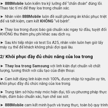
►
888Mobile
luôn kiểm tra kỹ lưỡng để “chẩn đoán” đúng lỗi.
Thao tác tỉ mỉ để thay loa trong chuẩn xác.
► Nhân viên
888Mobile
luôn đề xuất phương án khắc phục triệt
để và tiết kiệm, cam kết
KHÔNG
“vẽ bệnh”.
► Thay loa trong được báo giá chuẩn xác ngay từ đầu, tuyệt đối
KHÔNG thu thêm phụ phí khác sau dịch vụ.
► Sau khi tiếp nhận và test Ss A25, nhân viên luôn hẹn giờ lấy
máy cụ thể để khách không phải đợi quá lâu.
2/ Khôi phục đầy đủ chức năng của loa trong
►
Thay loa trong Samsung
với linh kiện đạt chuẩn về chất
lượng, tương thích với cấu tạo của điện thoại.
► Cam kết dùng linh kiện mới 100%, được nhập từ nguồn uy tín,
khôi phục đầy đủ chức năng của loa trong.
► Trung tâm sở hữu máy móc hiện đại, tối ưu phương pháp thực
hiện, đảm bảo chuẩn xác, hạn chế sai sót.
►
888Mobile
cam kết minh bạch và trung thực, toàn bộ quy trình