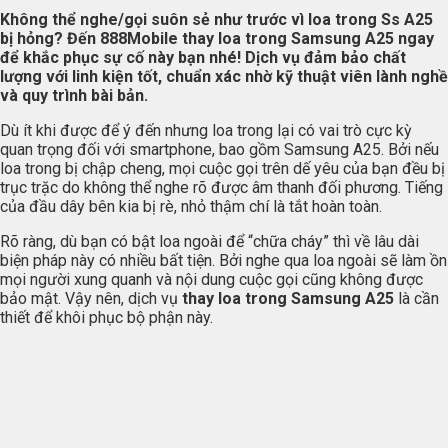
Không thể nghe/gọi suôn sẻ như trước vì loa trong Ss A25
bị hỏng? Đến
888Mobile
thay loa trong Samsung A25 ngay
để khắc phục sự cố này bạn nhé! Dịch vụ đảm bảo chất
lượng với linh kiện tốt, chuẩn xác nhờ kỹ thuật viên lành nghề
và quy trình bài bản.
Dù ít khi được để ý đến nhưng loa trong lại có vai trò cực kỳ
quan trọng đối với smartphone, bao gồm Samsung A25. Bởi nếu
loa trong bị chập cheng, mọi cuộc gọi trên dế yêu của bạn đều bị
trục trặc do không thể nghe rõ được âm thanh đối phương. Tiếng
của đầu dây bên kia bị rè, nhỏ thậm chí là tắt hoàn toàn.
Rõ ràng, dù bạn có bật loa ngoài để “chữa cháy” thì về lâu dài
biện pháp này có nhiều bất tiện. Bởi nghe qua loa ngoài sẽ làm ồn
mọi người xung quanh và nội dung cuộc gọi cũng không được
bảo mật. Vậy nên, dịch vụ
thay loa trong Samsung A25
là cần
thiết để khôi phục bộ phận này.