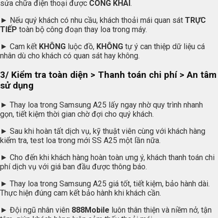
sửa chữa điện thoại được
CÔNG KHAI
.
► Nếu quý khách có nhu cầu, khách thoải mái quan sát
TRỰC
TIẾP
toàn bộ công đoạn thay loa trong máy.
► Cam kết
KHÔNG
luộc đồ,
KHÔNG
tự ý can thiệp dữ liệu cá
nhân dù cho khách có quan sát hay không.
3/ Kiểm tra toàn diện > Thanh toán chi phí > An tâm
sử dụng
► Thay loa trong Samsung A25 lấy ngay nhờ quy trình nhanh
gọn, tiết kiệm thời gian chờ đợi cho quý khách.
► Sau khi hoàn tất dịch vụ, kỹ thuật viên cùng với khách hàng
kiểm tra, test loa trong mới SS A25 một lần nữa.
► Cho đến khi khách hàng hoàn toàn ưng ý, khách thanh toán chi
phí dịch vụ với giá ban đầu được thông báo.
► Thay loa trong Samsung A25 giá tốt, tiết kiệm, bảo hành dài.
Thực hiện đúng cam kết bảo hành khi khách cần.
► Đội ngũ nhân viên
888Mobile
luôn thân thiện và niềm nở, tận