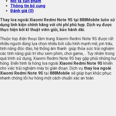
Mô tả sản phẩm
Thông tin bổ sung
Đánh giá (0)
Thay loa ngoài Xiaomi Redmi Note 9S tại
888Mobile
luôn sử
dụng linh kiện chính hãng với chi phí phù hợp. Dịch vụ được
thực hiện bởi kĩ thuật viên giỏi, bảo hành dài.
Thuộc top điện thoại tầm trung Xiaomi Redmi Note 9S được rất
nhiều người dùng lựa chọn nhiều bởi cấu hình mạnh mẽ, pin trâu,
tính năng độc đáo, hệ thống âm thanh giúp thỏa sức trải nghiệm
các tính năng giải trí như xem phim, chơi game,… Tuy nhiên trong
quá trình sử dụng, Xiaomi Redmi Note 9S hay gặp phải những hư
hỏng. Điển hình là hỏng loa ngoài
Xiaomi Redmi Note 9S
khiến
cho việc trải nghiệm máy bị gián đoạn. Dịch vụ
thay loa ngoài
Xiaomi Redmi Note 9S
tại
888Mobile
sẽ giúp bạn khắc phục
nhanh chóng lỗi hư hỏng một cách chuẩn xác an toàn.