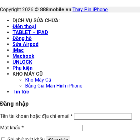
Copyright 2026 ©
888mobile.vn
Thay Pin iPhone
DỊCH VỤ SỬA CHỮA:
Điện thoại
TABLET – IPAD
Đồng hồ
Sửa Airpod
iMac
Macbook
UNLOCK
Phụ kiện
KHO MÁY CŨ
Kho Máy Cũ
Bảng Giá Màn Hình iPhone
Tin tức
Đăng nhập
Tên tài khoản hoặc địa chỉ email
*
Mật khẩu
*
Ghi nhớ mật khẩu
Đăng nhập