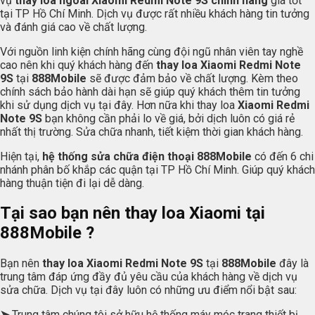
vụ
thay loa ngoài Xiaomi Redmi Note 9S chính hãng
giá tốt
tại TP Hồ Chí Minh. Dịch vụ được rất nhiều khách hàng tin tưởng
và đánh giá cao về chất lượng.
Với nguồn linh kiện chính hãng cùng đội ngũ nhân viên tay nghề
cao nên khi quý khách hàng đến
thay loa Xiaomi Redmi Note
9S
tại
888Mobile
sẽ được đảm bảo về chất lượng. Kèm theo
chính sách bảo hành dài hạn sẽ giúp quý khách thêm tin tưởng
khi sử dụng dịch vụ tại đây. Hơn nữa khi thay loa
Xiaomi Redmi
Note 9S
bạn không cần phải lo về giá, bởi dịch luôn có giá rẻ
nhất thị trường. Sửa chữa nhanh, tiết kiệm thời gian khách hàng.
Hiện tại,
hệ thống sửa chữa điện thoại
888Mobile
có đến 6 chi
nhánh phân bố khắp các quận tại TP Hồ Chí Minh. Giúp quý khách
hàng thuận tiện đi lại dễ dàng.
Tại sao bạn nên thay loa Xiaomi tại
888Mobile
?
Bạn nên
thay loa Xiaomi Redmi Note 9S
tại
888Mobile
đây là
trung tâm đáp ứng đầy đủ yêu cầu của khách hàng về dịch vụ
sửa chữa. Dịch vụ tại đây luôn có những ưu điểm nổi bật sau:
➤
Trung tâm chúng tôi sở hữu hệ thống máy móc trang thiết bị