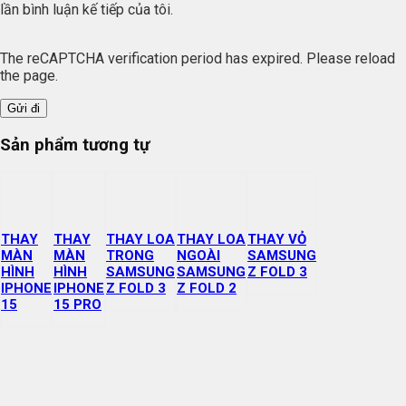
lần bình luận kế tiếp của tôi.
The reCAPTCHA verification period has expired. Please reload
the page.
Sản phẩm tương tự
THAY
THAY
THAY LOA
THAY LOA
THAY VỎ
MÀN
MÀN
TRONG
NGOÀI
SAMSUNG
HÌNH
HÌNH
SAMSUNG
SAMSUNG
Z FOLD 3
IPHONE
IPHONE
Z FOLD 3
Z FOLD 2
15
15 PRO