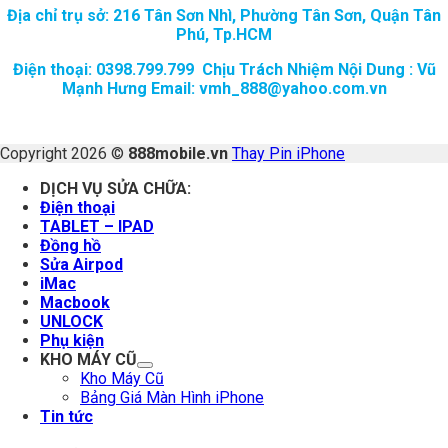
Địa chỉ trụ sở: 216 Tân Sơn Nhì, Phường Tân Sơn, Quận Tân
Phú, Tp.HCM
Điện thoại: 0398.799.799 Chịu Trách Nhiệm Nội Dung : Vũ
Mạnh Hưng Email: vmh_888@yahoo.com.vn
Copyright 2026 ©
888mobile.vn
Thay Pin iPhone
DỊCH VỤ SỬA CHỮA:
Điện thoại
TABLET – IPAD
Đồng hồ
Sửa Airpod
iMac
Macbook
UNLOCK
Phụ kiện
KHO MÁY CŨ
Kho Máy Cũ
Bảng Giá Màn Hình iPhone
Tin tức