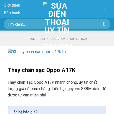
Skip
Giới thiệu
to
Bảo hành
content
Tìm
kiếm:
TRANG CHỦ
/
SẢN PHẨM
/
ĐIỆN THOẠI
Thay chân sạc Oppo A17K
Thay chân sạc Oppo A17K nhanh chóng, uy tín chất
lượng giá cả phải chăng. Liên hệ ngay với 888Mobile để
được tư vấn miễn phí!
Liên hệ báo giá?