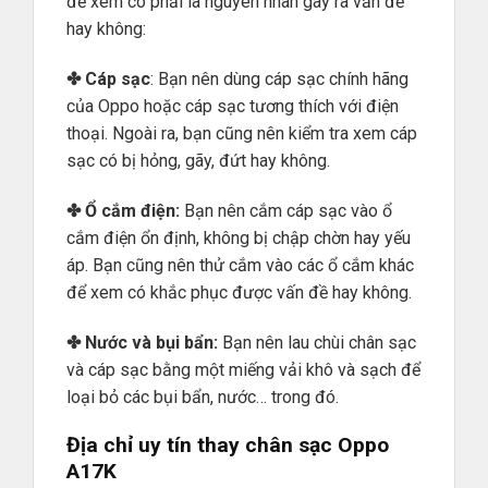
để xem có phải là nguyên nhân gây ra vấn đề
hay không:
✤ Cáp sạc
: Bạn nên dùng cáp sạc chính hãng
của Oppo hoặc cáp sạc tương thích với điện
thoại. Ngoài ra, bạn cũng nên kiểm tra xem cáp
sạc có bị hỏng, gãy, đứt hay không.
✤ Ổ cắm điện:
Bạn nên cắm cáp sạc vào ổ
cắm điện ổn định, không bị chập chờn hay yếu
áp. Bạn cũng nên thử cắm vào các ổ cắm khác
để xem có khắc phục được vấn đề hay không.
✤ Nước và bụi bẩn:
Bạn nên lau chùi chân sạc
và cáp sạc bằng một miếng vải khô và sạch để
loại bỏ các bụi bẩn, nước… trong đó.
Địa chỉ uy tín thay chân sạc Oppo
A17K