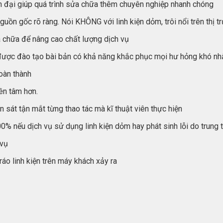
ện đại giúp quá trình sửa chữa thêm chuyên nghiệp nhanh chóng
uồn gốc rõ ràng. Nói KHÔNG với linh kiện dỏm, trôi nổi trên thị t
a chữa để nâng cao chất lượng dịch vụ
, được đào tạo bài bản có khả năng khắc phục mọi hư hỏng khó nh
oàn thành
ên tâm hơn.
sát tận mắt từng thao tác mà kĩ thuật viên thực hiện
0% nếu dịch vụ sử dụng linh kiện dỏm hay phát sinh lỗi do trung 
 vụ
ráo linh kiện trên máy khách xảy ra