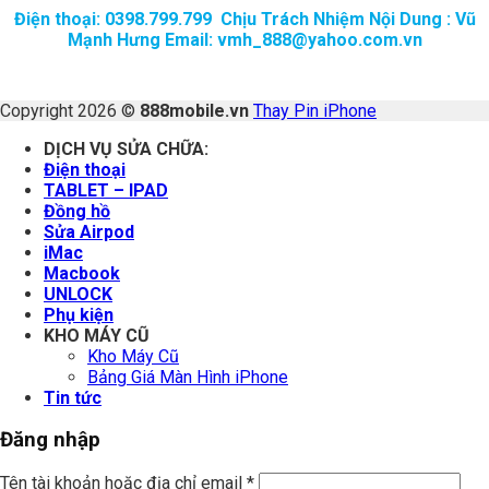
Điện thoại: 0398.799.799 Chịu Trách Nhiệm Nội Dung : Vũ
Mạnh Hưng Email: vmh_888@yahoo.com.vn
Copyright 2026 ©
888mobile.vn
Thay Pin iPhone
DỊCH VỤ SỬA CHỮA:
Điện thoại
TABLET – IPAD
Đồng hồ
Sửa Airpod
iMac
Macbook
UNLOCK
Phụ kiện
KHO MÁY CŨ
Kho Máy Cũ
Bảng Giá Màn Hình iPhone
Tin tức
Đăng nhập
Tên tài khoản hoặc địa chỉ email
*