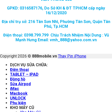
GPKD: 0316587176, Do Sở KH & ĐT TPHCM cấp ngày
16/12/2020
Địa chỉ trụ sở: 216 Tân Sơn Nhì, Phường Tân Sơn, Quận Tân
Phú, Tp.HCM
Điện thoại: 0398.799.799 Chịu Trách Nhiệm Nội Dung : Vũ
Mạnh Hưng Email: vmh_888@yahoo.com.vn
Copyright 2026 ©
888mobile.vn
Thay Pin iPhone
DỊCH VỤ SỬA CHỮA:
Điện thoại
TABLET – IPAD
Đồng hồ
Sửa Airpod
iMac
Macbook
UNLOCK
Phụ kiện
KHO MÁY CŨ