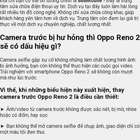
Địa chỉ bạn có thể tin tưởng chính là
888Mobile
! Đây là trung
tâm sửa chữa điện thoại uy tín. Dịch vụ tại đây luôn làm hài lòng
rất nhiều tín đồ công nghệ. Không chỉ sửa chữa công khai, giúp
khách hàng yên tâm hơn về dịch vụ. Trung tâm còn đem lại giá trị
thực về một dịch vụ chuyên nghiệp, chất lượng nhất.
Camera trước bị hư hỏng thì Oppo Reno 2
sẽ có dấu hiệu gì?
Camera selfie gặp sự cố không những làm chất lượng hình ảnh
bị ảnh hưởng, bạn còn không thể thực hiện các cuộc gọi video.
Trải nghiệm với smartphone Oppo Reno 2 sẽ không còn mượt
mà như lúc trước.
Vì thế, khi những biểu hiện này xuất hiện, thay
camera trước Oppo Reno 2 là điều cần thiết:
► Ảnh/video từ camera trước không được sắc nét, bị mờ, nhòe
hoặc có đốm, hay sọc.
► Bạn không thể mở camera selfie để chụp ảnh, giao diện chỉ có
một màu tối đen thui.