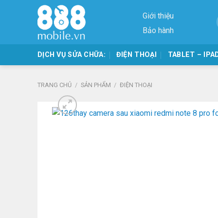
Skip
Giới thiệu
to
content
Bảo hành
DỊCH VỤ SỬA CHỮA:
ĐIỆN THOẠI
TABLET – IPA
TRANG CHỦ
/
SẢN PHẨM
/
ĐIỆN THOẠI