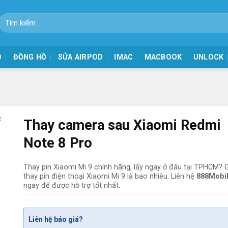
Tìm
kiếm:
D
ĐỒNG HỒ
SỬA AIRPOD
IMAC
MACBOOK
UNLOCK
Thay camera sau Xiaomi Redmi
Note 8 Pro
Thay pin Xiaomi Mi 9 chính hãng, lấy ngay ở đâu tại TPHCM? 
thay pin điện thoại Xiaomi Mi 9 là bao nhiêu. Liên hệ
888Mobi
ngay để được hỗ trợ tốt nhất.
Liên hệ báo giá?