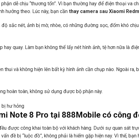
phận dễ chịu “thương tổn”. Vì bạn thường hay để điện thoại va chạ
nh hưởng theo. Lúc này, bạn cần
thay camera sau Xiaomi Redm
 độ sắc nét, ảnh bị mờ, nhòe, có những đường sọc, đốm khó chịu
ụp hay quay. Làm bạn không thể lấy nét hình ảnh, tệ hơn nữa là đi
n thui và không hiện lên bất kỳ hình ảnh cần chụp nào. Ngoài ra,
ng hoàn toàn, không sử dụng được bộ phận này.
i Note 8 Pro tại
888Mobile
có công đ
ều được công khai toàn bộ với khách hàng. Dưới sự quan sát trực t
vấn đề bị “luộc đồ”, không phải là hiếm gặp hiện nay. Vì thế, bạn