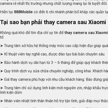
camera rẻ nhất thị trường nhưng chất lượng mang lại là tuyệt đối. V
Hiện tại
888Mobile
có đến 6 chi nhánh phân bổ khắp các quận tại
Tại sao bạn phải thay camera sau Xiaomi 
Không quá khó để tìm địa chỉ uy tín để
thay camera sau Xiaomi
tố:
➤ Trung tâm sở hữu hệ thống máy móc cao cấp hiện đại giúp quá 
➤ Kĩ thuật viên tay nghề cao, được đào tạo bài bản chuyên sâu.
➤ Bảo hành dịch vụ dài hạn từ 3 – 6 tháng để giúp quý khách th
➤ Quy trình dịch vụ sửa chữa chuyên nghiệp, công khai. Khách hà
➤ Giá thay camera phù hợp với nhu cầu khách hàng. Báo đúng giá,
➤ Trung tâm chỉ sử dụng linh kiện mới nguyên zin, nhập khẩu tr
linh kiện dỏm
➤ Nhân viên nhiệt tình thân thiện hỗ trợ tận tình, giải đáp mọi thắ