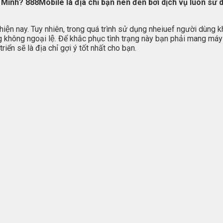
í Minh?
888Mobile
là địa chỉ bạn nên đến bởi dịch vụ luôn sử d
ện nay. Tuy nhiên, trong quá trình sử dụng nheiuef người dùng khôn
hông ngoại lệ. Để khắc phục tình trạng này bạn phải mang máy
̉n sẽ là địa chỉ gợi ý tốt nhất cho bạn.