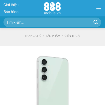
Skip
Giới thiệu
to
Bảo hành
content
Tìm
kiếm:
TRANG CHỦ
/
SẢN PHẨM
/
ĐIỆN THOẠI