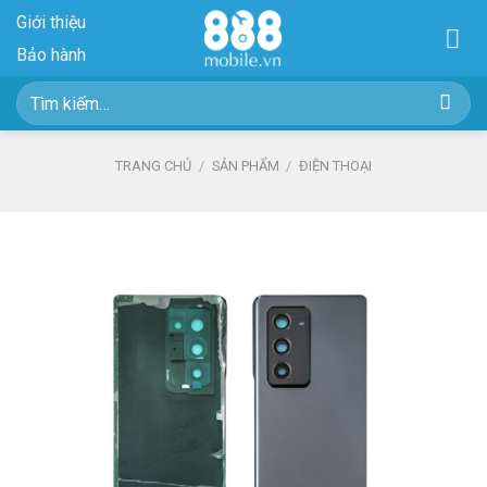
Skip
Giới thiệu
to
Bảo hành
content
Tìm
kiếm:
TRANG CHỦ
/
SẢN PHẨM
/
ĐIỆN THOẠI