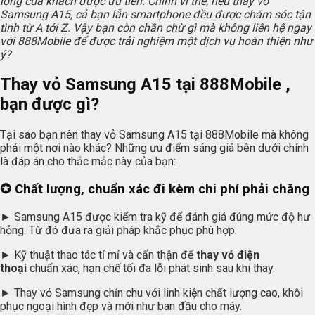
lòng của khách được ưu tiên. Chính vì thế, nếu thay vỏ
Samsung A15, cả bạn lẫn smartphone đều được chăm sóc tận
tình từ A tới Z. Vậy bạn còn chần chừ gì mà không liên hệ ngay
với 888Mobile để được trải nghiệm một dịch vụ hoàn thiện như
ý?
Thay vỏ Samsung A15 tại 888Mobile ,
bạn được gì?
Tại sao bạn nên thay vỏ Samsung A15 tại 888Mobile mà không
phải một nơi nào khác? Những ưu điểm sáng giá bên dưới chính
là đáp án cho thắc mắc này của bạn:
✪ Chất lượng, chuẩn xác đi kèm chi phí phải chăng
► Samsung A15 được kiểm tra kỹ để đánh giá đúng mức độ hư
hỏng. Từ đó đưa ra giải pháp khắc phục phù hợp.
► Kỹ thuật thao tác tỉ mỉ và cẩn thận để
thay vỏ điện
thoại
chuẩn xác, hạn chế tối đa lỗi phát sinh sau khi thay.
► Thay vỏ Samsung chỉn chu với linh kiện chất lượng cao, khôi
phục ngoại hình đẹp và mới như ban đầu cho máy.