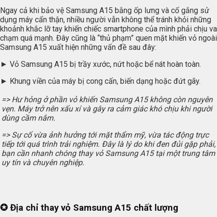
Ngay cả khi bảo vệ Samsung A15 bằng ốp lưng và cố gắng sử
dụng máy cẩn thận, nhiều người vẫn không thể tránh khỏi những
khoảnh khắc lỡ tay khiến chiếc smartphone của mình phải chịu va
chạm quá mạnh. Đây cũng là “thủ phạm” quen mặt khiến vỏ ngoài
Samsung A15 xuất hiện những vấn đề sau đây:
► Vỏ Samsung A15 bị trầy xước, nứt hoặc bể nát hoàn toàn.
► Khung viền của máy bị cong cấn, biến dạng hoặc đứt gãy.
=> Hư hỏng ở phần vỏ khiến Samsung A15 không còn nguyên
vẹn. Máy trở nên xấu xí và gây ra cảm giác khó chịu khi người
dùng cầm nắm.
=> Sự cố vừa ảnh hưởng tới mặt thẩm mỹ, vừa tác động trực
tiếp tới quá trình trải nghiệm. Đây là lý do khi đen đủi gặp phải,
bạn cần nhanh chóng thay vỏ Samsung A15 tại một trung tâm
uy tín và chuyên nghiệp.
✪ Địa chỉ thay vỏ Samsung A15 chất lượng