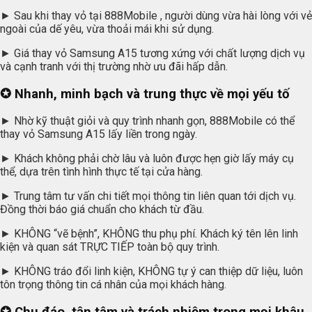
► Sau khi thay vỏ tại 888Mobile , người dùng vừa hài lòng với vẻ
ngoài của dế yêu, vừa thoải mái khi sử dụng.
► Giá thay vỏ Samsung A15 tương xứng với chất lượng dịch vụ
và cạnh tranh với thị trường nhờ ưu đãi hấp dẫn.
✪ Nhanh, minh bạch và trung thực về mọi yếu tố
► Nhờ kỹ thuật giỏi và quy trình nhanh gọn, 888Mobile có thể
thay vỏ Samsung A15 lấy liền trong ngày.
► Khách không phải chờ lâu và luôn được hẹn giờ lấy máy cụ
thể, dựa trên tình hình thực tế tại cửa hàng.
► Trung tâm tư vấn chi tiết mọi thông tin liên quan tới dịch vụ.
Đồng thời báo giá chuẩn cho khách từ đầu.
► KHÔNG “vẽ bệnh”, KHÔNG thu phụ phí. Khách ký tên lên linh
kiện và quan sát TRỰC TIẾP toàn bộ quy trình.
► KHÔNG tráo đổi linh kiện, KHÔNG tự ý can thiệp dữ liệu, luôn
tôn trọng thông tin cá nhân của mọi khách hàng.
✪ Chu đáo, tận tâm và trách nhiệm trong mọi khâu