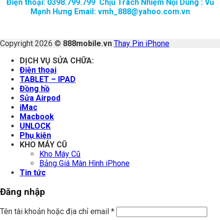
Điện thoại: 0398.799.799 Chịu Trách Nhiệm Nội Dung : Vũ
Mạnh Hưng Email: vmh_888@yahoo.com.vn
Copyright 2026 ©
888mobile.vn
Thay Pin iPhone
DỊCH VỤ SỬA CHỮA:
Điện thoại
TABLET – IPAD
Đồng hồ
Sửa Airpod
iMac
Macbook
UNLOCK
Phụ kiện
KHO MÁY CŨ
Kho Máy Cũ
Bảng Giá Màn Hình iPhone
Tin tức
Đăng nhập
Tên tài khoản hoặc địa chỉ email
*