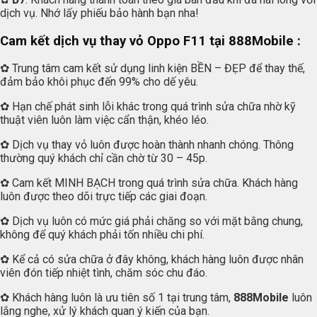
dịch vụ. Nhớ lấy phiếu bảo hành bạn nha!
Cam kết dịch vụ thay vỏ Oppo F11 tại
888Mobile
:
✿ Trung tâm cam kết sử dụng linh kiện BỀN – ĐẸP để thay thế,
đảm bảo khôi phục đến 99% cho dế yêu.
✿ Hạn chế phát sinh lỗi khác trong quá trình sửa chữa nhờ kỹ
thuật viên luôn làm việc cẩn thận, khéo léo.
✿ Dịch vụ thay vỏ luôn được hoàn thành nhanh chóng. Thông
thường quý khách chỉ cần chờ từ 30 – 45p.
✿ Cam kết MINH BẠCH trong quá trình sửa chữa. Khách hàng
luôn được theo dõi trực tiếp các giai đoạn.
✿ Dịch vụ luôn có mức giá phải chăng so với mặt bằng chung,
không để quý khách phải tốn nhiều chi phí.
✿ Kể cả có sửa chữa ở đây không, khách hàng luôn được nhân
viên đón tiếp nhiệt tình, chăm sóc chu đáo.
✿ Khách hàng luôn là ưu tiên số 1 tại trung tâm,
888Mobile
luôn
lắng nghe, xử lý khách quan ý kiến của bạn.