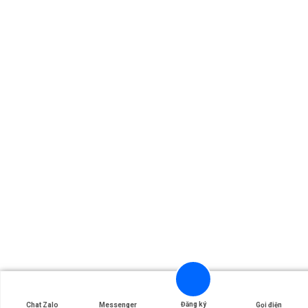
Đăng ký
Chat Zalo
Messenger
Gọi điện