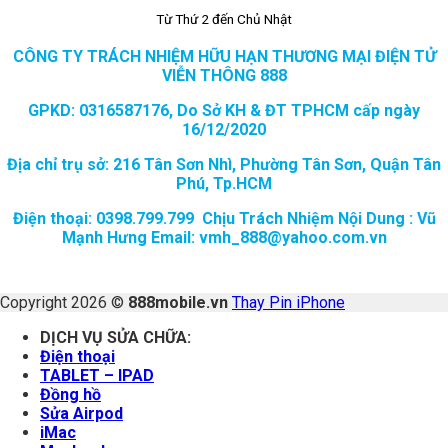
Từ Thứ 2 đến Chủ Nhật
CÔNG TY TRÁCH NHIỆM HỮU HẠN THƯƠNG MẠI ĐIỆN TỬ
VIỄN THÔNG 888
GPKD: 0316587176, Do Sở KH & ĐT TPHCM cấp ngày
16/12/2020
Địa chỉ trụ sở: 216 Tân Sơn Nhì, Phường Tân Sơn, Quận Tân
Phú, Tp.HCM
Điện thoại: 0398.799.799 Chịu Trách Nhiệm Nội Dung : Vũ
Mạnh Hưng Email: vmh_888@yahoo.com.vn
Copyright 2026 ©
888mobile.vn
Thay Pin iPhone
DỊCH VỤ SỬA CHỮA:
Điện thoại
TABLET – IPAD
Đồng hồ
Sửa Airpod
iMac