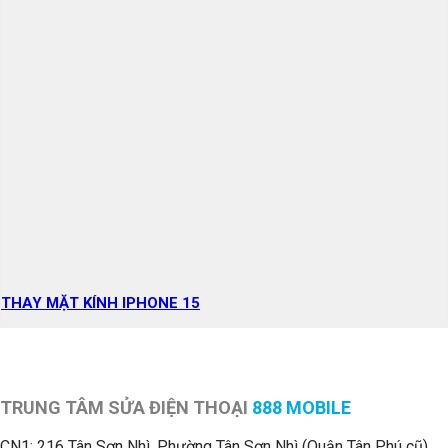
THAY MẶT KÍNH IPHONE 15
TRUNG TÂM SỬA ĐIỆN THOẠI
888 MOBILE
CN1:
216 Tân Sơn Nhì, Phường Tân Sơn Nhì (Quận Tân Phú cũ)