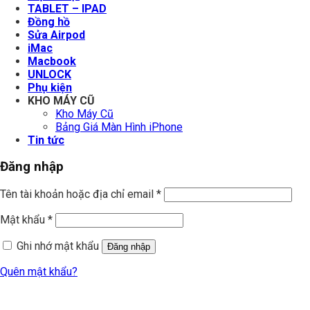
TABLET – IPAD
Đồng hồ
Sửa Airpod
iMac
Macbook
UNLOCK
Phụ kiện
KHO MÁY CŨ
Kho Máy Cũ
Bảng Giá Màn Hình iPhone
Tin tức
Đăng nhập
Tên tài khoản hoặc địa chỉ email
*
Mật khẩu
*
Ghi nhớ mật khẩu
Đăng nhập
Quên mật khẩu?