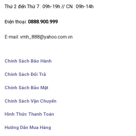
Thứ 2 đến Thứ 7 : 09h-19h // CN : 09h-14h
Điện thoại:
0888.900.999
E-mail: vmh_888@yahoo.com.vn
Chính Sách Bảo Hành
Chính Sách Đổi Trả
Chính Sách Bảo Mật
Chính Sách Vận Chuyển
Hình Thức Thanh Toán
Hướng Dẫn Mua Hàng