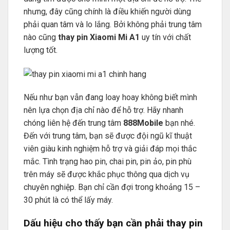
nhưng, đây cũng chính là điều khiến người dùng
phải quan tâm và lo lắng. Bởi không phải trung tâm
nào cũng
thay pin Xiaomi Mi A1
uy tín với chất
lượng tốt.
Nếu như bạn vẫn đang loay hoay không biết mình
nên lựa chọn địa chỉ nào để hỗ trợ. Hãy nhanh
chóng liên hệ đến trung tâm
888Mobile
bạn nhé.
Đến với trung tâm, bạn sẽ được đội ngũ kĩ thuật
viên giàu kinh nghiệm hỗ trợ và giải đáp mọi thắc
mắc. Tình trạng hao pin, chai pin, pin ảo, pin phù
trên máy sẽ được khắc phục thông qua dịch vụ
chuyên nghiệp. Bạn chỉ cần đợi trong khoảng 15 –
30 phút là có thể lấy máy.
Dấu hiệu cho thấy bạn cần phải thay pin