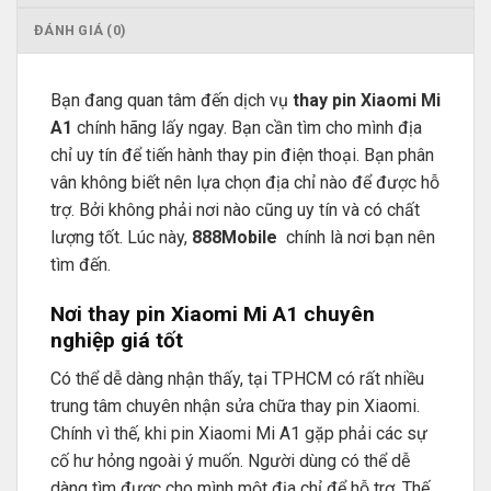
ĐÁNH GIÁ (0)
Bạn đang quan tâm đến dịch vụ
thay pin Xiaomi Mi
A1
chính hãng lấy ngay. Bạn cần tìm cho mình địa
chỉ uy tín để tiến hành thay pin điện thoại. Bạn phân
vân không biết nên lựa chọn địa chỉ nào để được hỗ
trợ. Bởi không phải nơi nào cũng uy tín và có chất
lượng tốt. Lúc này,
888Mobile
chính là nơi bạn nên
tìm đến.
Nơi thay pin Xiaomi Mi A1 chuyên
nghiệp giá tốt
Có thể dễ dàng nhận thấy, tại TPHCM có rất nhiều
trung tâm chuyên nhận sửa chữa thay pin Xiaomi.
Chính vì thế, khi pin Xiaomi Mi A1 gặp phải các sự
cố hư hỏng ngoài ý muốn. Người dùng có thể dễ
dàng tìm được cho mình một địa chỉ để hỗ trợ. Thế