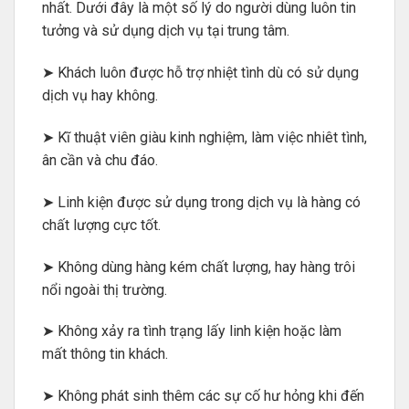
nhất. Dưới đây là một số lý do người dùng luôn tin
tưởng và sử dụng dịch vụ tại trung tâm.
➤ Khách luôn được hỗ trợ nhiệt tình dù có sử dụng
dịch vụ hay không.
➤ Kĩ thuật viên giàu kinh nghiệm, làm việc nhiêt tình,
ân cần và chu đáo.
➤ Linh kiện được sử dụng trong dịch vụ là hàng có
chất lượng cực tốt.
➤ Không dùng hàng kém chất lượng, hay hàng trôi
nổi ngoài thị trường.
➤ Không xảy ra tình trạng lấy linh kiện hoặc làm
mất thông tin khách.
➤ Không phát sinh thêm các sự cố hư hỏng khi đến