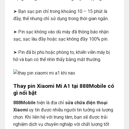
➤ Bạn sạc pin chỉ trong khoảng 10 – 15 phút là
đầy, thế nhưng chỉ sử dụng trong thời gian ngắn.
➤ Pin sạc không vào dù máy đã thông báo nhận
sạc, sạc lâu đầy hoặc sạc không đầy 100% pin.
➤ Pin đã bị phù hoặc phòng to, khiến viền máy bị
hở và bạn có thể nhìn thấy bằng mắt thường.
Thay pin Xiaomi Mi A1 tại
888Mobile
có
gì nổi bật
888Mobile
hiện là địa chỉ
sửa chữa điện thoại
Xiaomi
uy tín được nhiều người tin tưởng và lượng
chọn. Khi liên hệ với trung tâm, bạn sẽ được trải
nghiệm dịch vụ chuyên nghiệp với chất lượng tốt